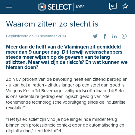
NL
JOBS
Waarom zitten zo slecht is
Gepubliceerd op: 18 november 2019
Meer dan de helft van de Vlamingen zit gemiddeld
meer dan 9 uur per dag. Dit terwijl wetenschappers
steeds meer wijzen op de gevaren van te lang
stilzitten. Maar wat zijn de risico’s? En wat kunnen we
hieraan doen?
Zo’n 57 procent van de bevolking heeft een zittend beroep en
- u kan het al raden - zit dus langer op een stoel dan goed is.
Volgens Kristoffel Bevernage, veiligheidscoördinator bij Select,
is ons sedentaire gedrag een logisch gevolg van “de
toenemende technologische vooruitgang sinds de industriële
revolutie.”
“Het fysiek actief zijn vind je hoe langer hoe minder terug
binnen een professionele context door de automatisering en
digitalisering,” zegt Kristoffel.