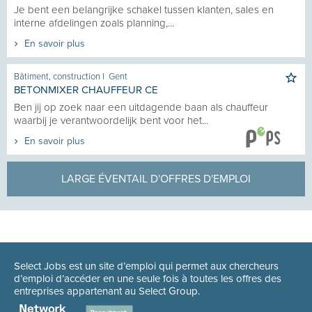
Je bent een belangrijke schakel tussen klanten, sales en
interne afdelingen zoals planning,...
En savoir plus
Bâtiment, construction
I
Gent
BETONMIXER CHAUFFEUR CE
Ben jij op zoek naar een uitdagende baan als chauffeur
waarbij je verantwoordelijk bent voor het...
En savoir plus
LARGE ÉVENTAIL D'OFFRES D'EMPLOI
Select Jobs est un site d’emploi qui permet aux chercheurs
d’emploi d’accéder en une seule fois à toutes les offres des
entreprises appartenant au Select Group.