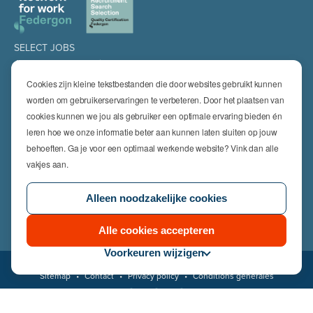
SELECT JOBS
Jobs et offres d'emploi actuels
Candidature spontanée
Cookies zijn kleine tekstbestanden die door websites gebruikt kunnen
Jobalert
worden om gebruikerservaringen te verbeteren. Door het plaatsen van
cookies kunnen we jou als gebruiker een optimale ervaring bieden én
DOMAINES
leren hoe we onze informatie beter aan kunnen laten sluiten op jouw
Technics
High Technics & Engineering
behoeften. Ga je voor een optimaal werkende website? Vink dan alle
Logistics
vakjes aan.
Finance & Insurance
Office
Alleen noodzakelijke cookies
Sales & Marketing
RH & Legal
Life Sciences
Alle cookies accepteren
Voorkeuren wijzigen
© 2026 Select Jobs
Sitemap
•
Contact
•
Privacy policy
•
Conditions générales