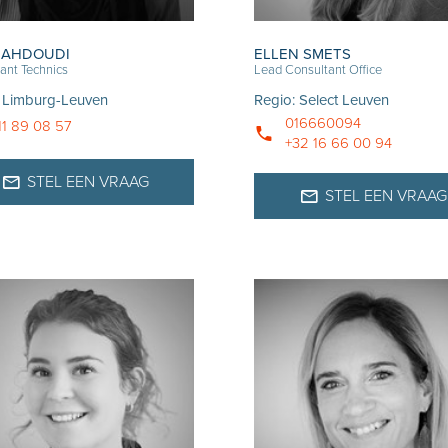
 AHDOUDI
ELLEN SMETS
ant Technics
Lead Consultant Office
:
Limburg-Leuven
Regio
:
Select Leuven
016660094
11 89 08 57
+32 16 66 00 94
STEL EEN VRAAG
STEL EEN VRAAG