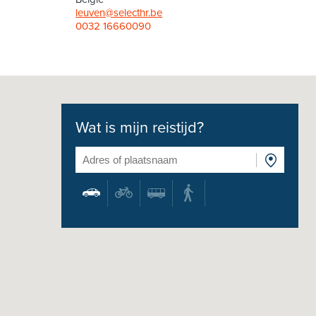
leuven@selecthr.be
0032 16660090
Wat is mijn reistijd?