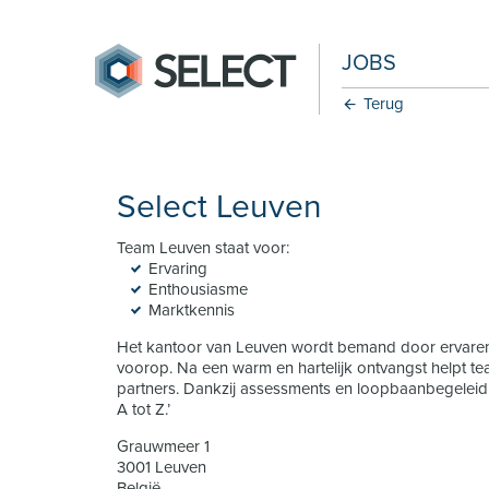
JOBS
Terug
Select Leuven
Team Leuven staat voor:
Ervaring
Enthousiasme
Marktkennis
Het kantoor van Leuven wordt bemand door ervaren co
voorop. Na een warm en hartelijk ontvangst helpt te
partners. Dankzij assessments en loopbaanbegeleidi
A tot Z.’
Grauwmeer 1
3001 Leuven
België