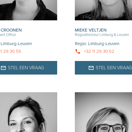
E CROONEN
MIEKE VELTJEN
ant Office
Regiodirecteur Limburg & Leuven
:
Limburg-Leuven
Regio
:
Limburg-Leuven
11 29 30 55
+32 11 29 30 52
STEL EEN VRAAG
STEL EEN VRAAG