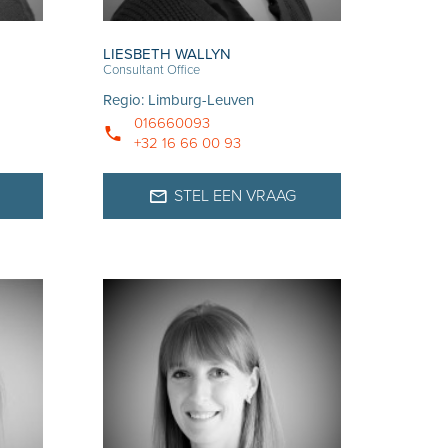
LIESBETH WALLYN
Consultant Office
Regio
:
Limburg-Leuven
016660093
+32 16 66 00 93
STEL EEN VRAAG