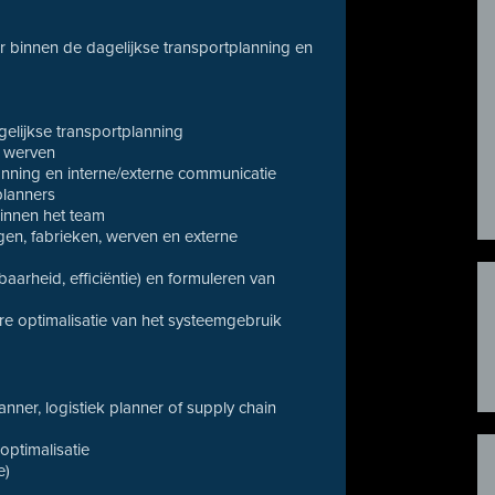
ur binnen de dagelijkse transportplanning en
gelijkse transportplanning
n werven
anning en interne/externe communicatie
planners
binnen het team
en, fabrieken, werven en externe
aarheid, efficiëntie) en formuleren van
re optimalisatie van het systeemgebruik
anner, logistiek planner of supply chain
-optimalisatie
e)