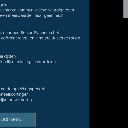
gels
 met sterke communicatieve vaardigheden
is een meerwaarde, maar geen must
ek naar een Senior Planner in het
n coördinerende en inhoudelijk sterke rol op
erktijden
kelijke extralegale voordelen:
) na de opleidingsperiode
soneelskortingen
lijke ontwikkeling
LLICITEREN