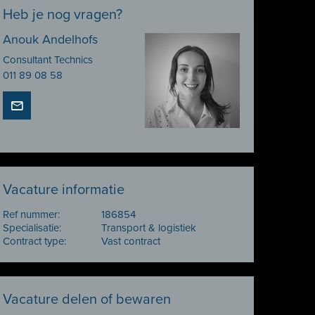
Heb je nog vragen?
Anouk Andelhofs
Consultant Technics
011 89 08 58
Vacature informatie
Ref nummer:
186854
Specialisatie:
Transport & logistiek
Contract type:
Vast contract
Vacature delen of bewaren