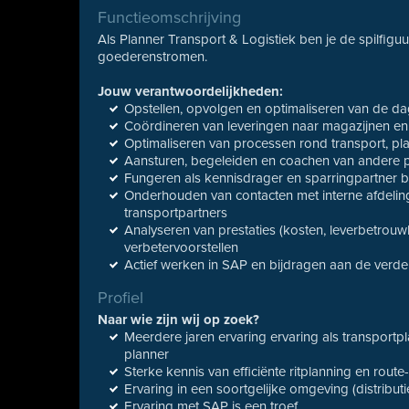
Functieomschrijving
Als Planner Transport & Logistiek ben je de spilfigu
goederenstromen.
Jouw verantwoordelijkheden:
Opstellen, opvolgen en optimaliseren van de da
Coördineren van leveringen naar magazijnen e
Optimaliseren van processen rond transport, pl
Aansturen, begeleiden en coachen van andere 
Fungeren als kennisdrager en sparringpartner 
Onderhouden van contacten met interne afdeling
transportpartners
Analyseren van prestaties (kosten, leverbetrouwb
verbetervoorstellen
Actief werken in SAP en bijdragen aan de verde
Profiel
Naar wie zijn wij op zoek?
Meerdere jaren ervaring ervaring als transportpl
planner
Sterke kennis van efficiënte ritplanning en route
Ervaring in een soortgelijke omgeving (distributi
Ervaring met SAP is een troef