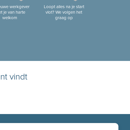
ieuwe werkgever
Loopt alles na je start
t je van harte
vlot? We volgen het
welkom
graag op
nt vindt
ATIES