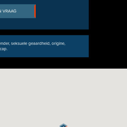
N VRAAG
nder, seksuele geaardheid, origine,
icap.