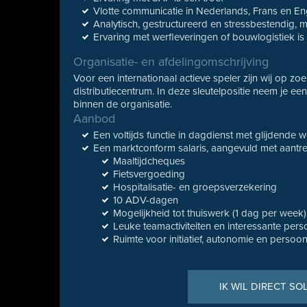
Vlotte communicatie in Nederlands, Frans en En
Analytisch, gestructureerd en stressbestendig,
Ervaring met werfleveringen of bouwlogistiek 
Organisatie- en afdelingomschrijving
Voor een internationaal actieve speler zijn wij op zo
distributiecentrum. In deze sleutelpositie neem je ee
binnen de organisatie.
Aanbod
Een voltijds functie in dagdienst met glijdende w
Een marktconform salaris, aangevuld met aantrek
Maaltijdcheques
Fietsvergoeding
Hospitalisatie- en groepsverzekering
10 ADV-dagen
Mogelijkheid tot thuiswerk (1 dag per week
Leuke teamactiviteiten en interessante per
Ruimte voor initiatief, autonomie en persoon
IK WIL DIRECT SO