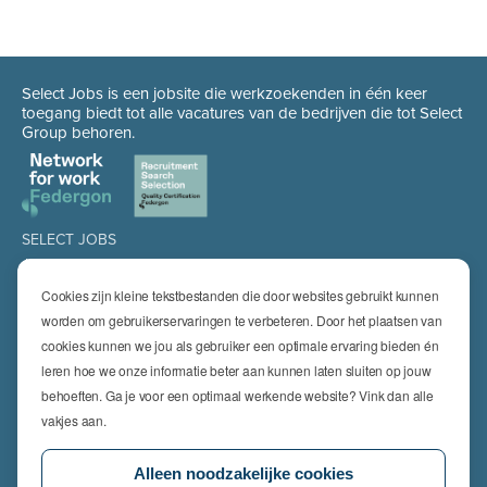
Select Jobs is een jobsite die werkzoekenden in één keer
toegang biedt tot alle vacatures van de bedrijven die tot Select
Group behoren.
SELECT JOBS
Jobs
Spontaan solliciteren
Cookies zijn kleine tekstbestanden die door websites gebruikt kunnen
Job alert
worden om gebruikerservaringen te verbeteren. Door het plaatsen van
cookies kunnen we jou als gebruiker een optimale ervaring bieden én
SPECIALISATIES
leren hoe we onze informatie beter aan kunnen laten sluiten op jouw
Technics
High Technics & Engineering
behoeften. Ga je voor een optimaal werkende website? Vink dan alle
Logistics
vakjes aan.
Finance & Insurance
Office
Alleen noodzakelijke cookies
Sales & Marketing