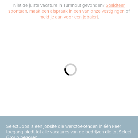
Niet de juiste vacature in Turnhout gevonden?
Solliciteer
spontaan
,
maak een afspraak in een van onze vestigingen
of
meld je aan voor een jobalert
.
Select Jobs is een jobsite die werkzoekenden in één keer
toegang biedt tot alle vacatures van de bedrijven die tot Select
Group behoren.