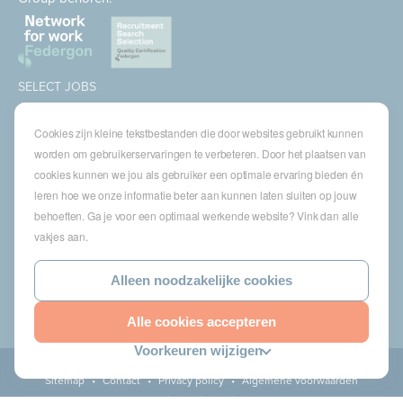
SELECT JOBS
Jobs
Spontaan solliciteren
Cookies zijn kleine tekstbestanden die door websites gebruikt kunnen
Job alert
worden om gebruikerservaringen te verbeteren. Door het plaatsen van
cookies kunnen we jou als gebruiker een optimale ervaring bieden én
SPECIALISATIES
leren hoe we onze informatie beter aan kunnen laten sluiten op jouw
Technics
High Technics & Engineering
behoeften. Ga je voor een optimaal werkende website? Vink dan alle
Logistics
vakjes aan.
Finance & Insurance
Office
Alleen noodzakelijke cookies
Sales & Marketing
HR & Legal
Life Sciences
Alle cookies accepteren
Voorkeuren wijzigen
© 2026 Select Jobs
Sitemap
•
Contact
•
Privacy policy
•
Algemene voorwaarden