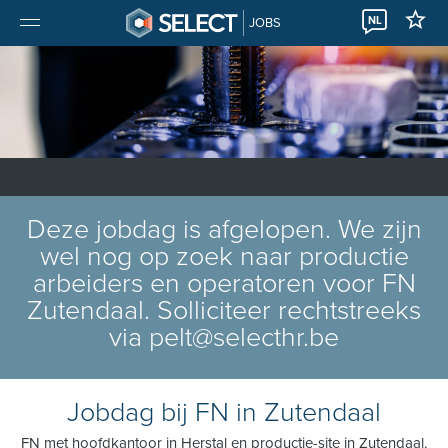
NL
JOBS
Deze jobdag is afgelopen. We zijn
wel nog op zoek naar productie
arbeiders en operatoren voor FN
Zutendaal. Solliciteer rechtstreeks
via pelt@selecthr.be
Jobdag bij FN in Zutendaal
FN met hoofdkantoor in Herstal en productie-site in Zutendaal,