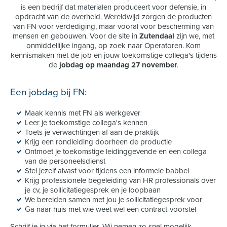
is een bedrijf dat materialen produceert voor defensie, in
opdracht van de overheid. Wereldwijd zorgen de producten
van FN voor verdediging, maar vooral voor bescherming van
mensen en gebouwen. Voor de site in
Zutendaal
zijn we, met
onmiddellijke ingang, op zoek naar Operatoren. Kom
kennismaken met de job en jouw toekomstige collega's tijdens
de
jobdag op maa
ndag 27 november
.
Een jobdag bij FN:
Maak kennis met FN als werkgever
Leer je toekomstige collega's kennen
Toets je verwachtingen af aan de praktijk
Krijg een rondleiding doorheen de productie
Ontmoet je toekomstige leidinggevende en een collega
van de personeelsdienst
Stel jezelf alvast voor tijdens een informele babbel
Krijg professionele begeleiding van HR professionals over
je cv, je sollicitatiegesprek en je loopbaan
We bereiden samen met jou je sollicitatiegesprek voor
Ga naar huis met wie weet wel een contract-voorstel
Schrijf je in via het formulier. Wij nemen zo snel mogelijk