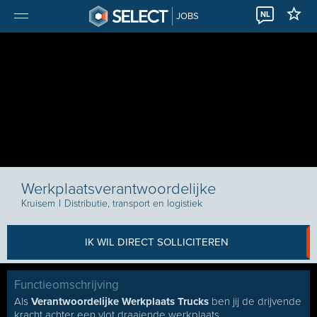
NL
JOBS
Werkplaatsverantwoordelijke
Kruisem
I
Distributie, transport en logistiek
IK WIL DIRECT SOLLICITEREN
Functieomschrijving
Als
Verantwoordelijke Werkplaats Trucks
ben jij de drijvende
kracht achter een vlot draaiende werkplaats.