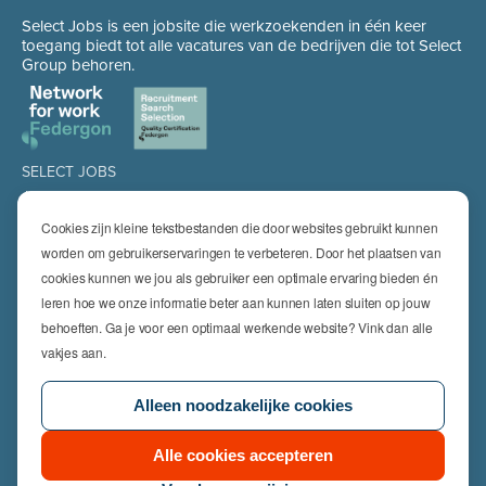
Select Jobs is een jobsite die werkzoekenden in één keer
toegang biedt tot alle vacatures van de bedrijven die tot Select
Group behoren.
SELECT JOBS
Jobs
Spontaan solliciteren
Cookies zijn kleine tekstbestanden die door websites gebruikt kunnen
Job alert
worden om gebruikerservaringen te verbeteren. Door het plaatsen van
cookies kunnen we jou als gebruiker een optimale ervaring bieden én
SPECIALISATIES
leren hoe we onze informatie beter aan kunnen laten sluiten op jouw
Technics
High Technics & Engineering
behoeften. Ga je voor een optimaal werkende website? Vink dan alle
Logistics
vakjes aan.
Finance & Insurance
Office
Alleen noodzakelijke cookies
Sales & Marketing
HR & Legal
Life Sciences
Alle cookies accepteren