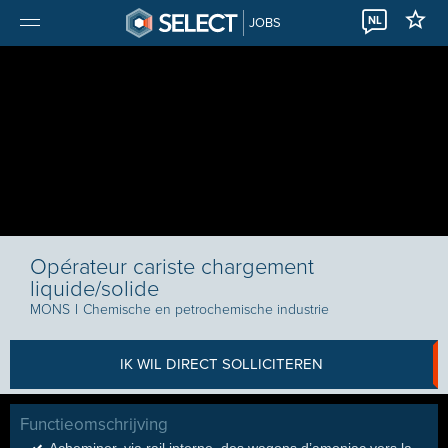
NL
JOBS
Opérateur cariste chargement
liquide/solide
MONS
I
Chemische en petrochemische industrie
IK WIL DIRECT SOLLICITEREN
Functieomschrijving