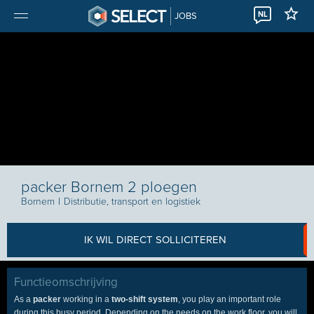
NL
JOBS
packer Bornem 2 ploegen
Bornem
I
Distributie, transport en logistiek
IK WIL DIRECT SOLLICITEREN
Functieomschrijving
As a
packer
working in a
two-shift system
, you play an important role
during this busy period. Depending on the needs on the work floor, you will