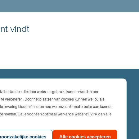
nt vindt
ATIES
tekstbestanden die door websites gebruikt kunnen worden om
cs & Engineering
 te verbeteren. Door het plaatsen van cookies kunnen we jou als
le ervaring bieden én leren hoe we onze informatie beter aan kunnen
nsurance
w behoeften. Ga je voor een optimaal werkende website? Vink dan alle
keting
s
noodzakelijke cookies
Alle cookies accepteren