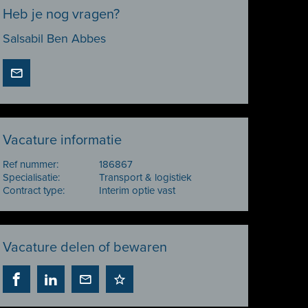
Heb je nog vragen?
Salsabil Ben Abbes
Vacature informatie
Ref nummer:
186867
Specialisatie:
Transport & logistiek
Contract type:
Interim optie vast
Vacature delen of bewaren