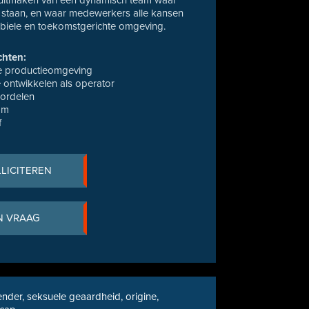
 uitmaken van een dynamisch team waar
l staan, en waar medewerkers alle kansen
abiele en toekomstgerichte omgeving.
chten:
ve productieomgeving
e ontwikkelen als operator
oordelen
am
f
LLICITEREN
N VRAAG
nder, seksuele geaardheid, origine,