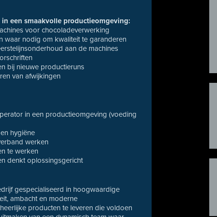
 in een smaakvolle productieomgeving:
machines voor chocoladeverwerking
en waar nodig om kwaliteit te garanderen
 eerstelijnsonderhoud aan de machines
orschriften
en bij nieuwe productieruns
ren van afwijkingen
s operator in een productieomgeving (voeding
 en hygiëne
amverband werken
en te werken
en denkt oplossingsgericht
edrijf gespecialiseerd in hoogwaardige
teit, ambacht en moderne
 heerlijke producten te leveren die voldoen