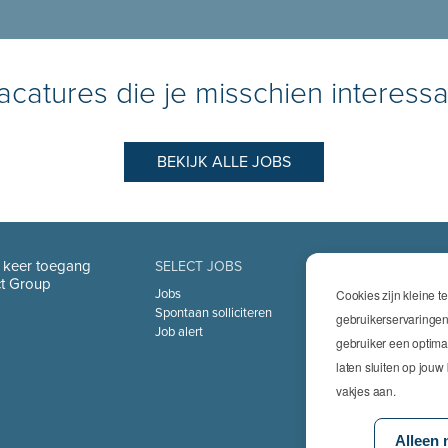
catures die je misschien interessa
BEKIJK ALLE JOBS
n keer toegang
SELECT JOBS
SPECIALIS
ect Group
Jobs
Cookies zijn kleine 
Technics
Spontaan solliciteren
High Techni
gebruikerservaringen
Job alert
Logistics
gebruiker een optima
Finance & I
laten sluiten op jou
Office
Sales & Mar
vakjes aan.
HR & Legal
Life Science
Alleen 