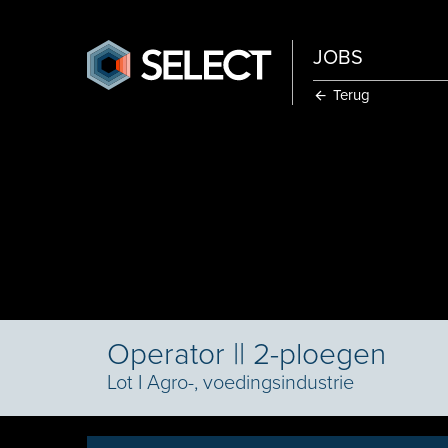
JOBS
Terug
Operator || 2-ploegen
Lot
I
Agro-, voedingsindustrie