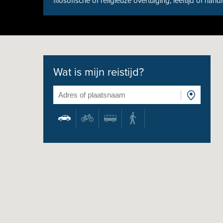
filosofische of religieuze overtuiging, leeftijd of hand
Wat is mijn reistijd?