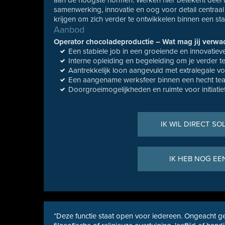
aan de hoogste normen. Werken hier betekent deel
samenwerking, innovatie en oog voor detail centraa
krijgen om zich verder te ontwikkelen binnen een st
Aanbod
Operator chocoladeproductie – Wat mag jij verwa
Een stabiele job in een groeiende en innovatie
Interne opleiding en begeleiding om je verder t
Aantrekkelijk loon aangevuld met extralegale v
Een aangename werksfeer binnen een hecht te
Doorgroeimogelijkheden en ruimte voor initiatie
IK WIL DIRECT SO
IK HEB NOG EE
*Deze functie staat open voor iedereen. Ongeacht ge