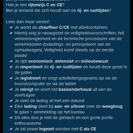
Heb je een
rijbewijs C en CE
?
Ben je iemand die zich houdt aan de
rij- en rusttijden
?
Lees dan maar verder!
Je werkt als
chauffeur C/CE
met afzetcontainers
Hierbij volg je nauwgezet de veiligheidsvoorschriften, het
verkeersreglement en de technische procedures van de
werkmiddelen (beladings- en perssysteem van de
ophaalwagen). Veiligheid komt steeds op de eerste
plaats!
Je rijdt
economisch
,
defensief
en
milieubewust
Je
respecteert
de
rij- en rusttijden
en houdt deze goed in
de gaten
Je
registreert
en volgt activiteitengegevens op via de
boordcomputer en via de tablet
Je
reinigt
en voert het
basisonderhoud
uit aan de
voertuigen
Je dekt de lading af met een dekzeil
Elke
lading
dient bij
aan- en uitvoer
over de
weegbrug
te gaan + aanmelding op het bureau
Dit alles doe je met de glimlach en een grote portie
enthousiasme
Je zal zowel
ingezet
worden met
C als CE