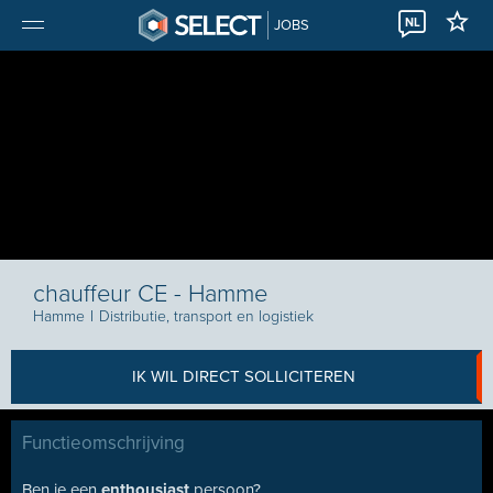
NL
JOBS
chauffeur CE - Hamme
Hamme
I
Distributie, transport en logistiek
IK WIL DIRECT SOLLICITEREN
Functieomschrijving
Ben je een
enthousiast
persoon?