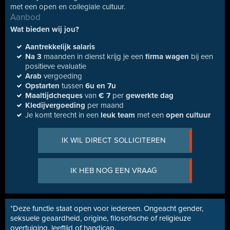
met een open en collegiale cultuur.
Aanbod
Wat bieden wij jou?
Aantrekkelijk salaris
Na 3
maanden in dienst krijg je een
firma wagen
bij een
positieve evaluatie
Arab
vergoeding
Opstarten
tussen
6u en 7u
Maaltijdcheques
van
€ 7
per
gewerkte dag
Kledijvergoeding
per maand
Je komt terecht in een
leuk team
met een
open cultuur
IK WIL DIRECT SOLLICITEREN
IK HEB NOG EEN VRAAG
*Deze functie staat open voor iedereen. Ongeacht gender,
seksuele geaardheid, origine, filosofische of religieuze
overtuiging, leeftijd of handicap.