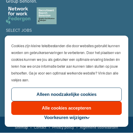
Group behoren.
SELECT JOBS
Jobs
Spontaan solliciteren
Cookies zijn kleine tekstbestanden die door websites gebruikt kunnen
Job alert
worden om gebruikerservaringen te verbeteren. Door het plaatsen van
cookies kunnen we jou als gebruiker een optimale ervaring bieden én
SPECIALISATIES
leren hoe we onze informatie beter aan kunnen laten sluiten op jouw
Technics
High Technics & Engineering
behoeften. Ga je voor een optimaal werkende website? Vink dan alle
Logistics
vakjes aan.
Finance & Insurance
Office
Alleen noodzakelijke cookies
Sales & Marketing
HR & Legal
Life Sciences
Alle cookies accepteren
Voorkeuren wijzigen
© 2026 Select Jobs
Sitemap
•
Contact
•
Privacy policy
•
Algemene voorwaarden