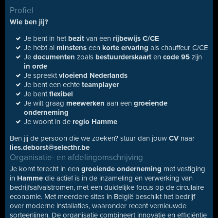
Profiel
Wie ben jij?
Je bent in het
bezit
van een
rijbewijs C/CE
Je hebt al
minstens
een
korte ervaring
als chauffeur C/CE
Je
documenten
zoals
bestuurderskaart
en
code 95
zijn
in orde
Je spreekt
vloeiend Nederlands
Je bent een echte
teamplayer
Je bent
flexibel
Je wilt graag
meewerken
aan een
groeiende
onderneming
Je woont in de
regio Hamme
Ben jij de persoon die we zoeken? stuur dan jouw
CV
naar
lies.deborst@selecthr.be
Organisatie- en afdelingomschrijving
Je komt terecht in een
groeiende onderneming
met vestiging
in
Hamme
die actief is in de inzameling en verwerking van
bedrijfsafvalstromen, met een duidelijke focus op de circulaire
economie. Met meerdere sites in België beschikt het bedrijf
over moderne installaties, waaronder recent vernieuwde
sorteerlijnen. De organisatie combineert innovatie en efficiëntie