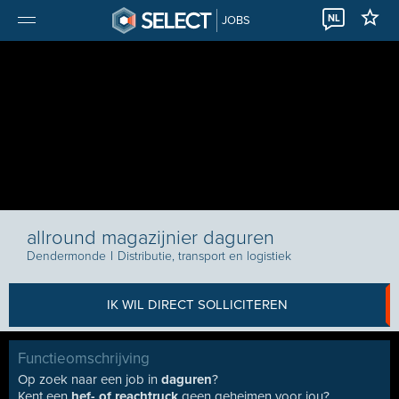
NL
JOBS
allround magazijnier daguren
Dendermonde
I
Distributie, transport en logistiek
IK WIL DIRECT SOLLICITEREN
Functieomschrijving
Op zoek naar een job in
daguren
?
Kent een
hef- of reachtruck
geen geheimen voor jou?