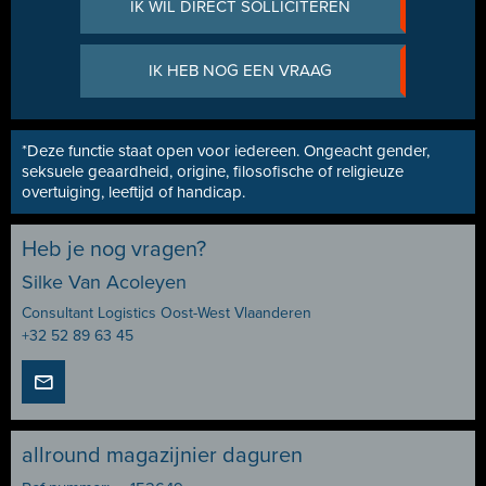
IK WIL DIRECT SOLLICITEREN
IK HEB NOG EEN VRAAG
*Deze functie staat open voor iedereen. Ongeacht gender,
seksuele geaardheid, origine, filosofische of religieuze
overtuiging, leeftijd of handicap.
Heb je nog vragen?
Silke Van Acoleyen
Consultant Logistics Oost-West Vlaanderen
+32 52 89 63 45
allround magazijnier daguren