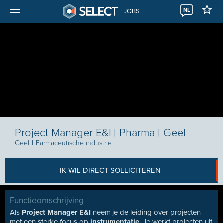
NL
JOBS
Project Manager E&I | Pharma | Geel
Geel
I
Farmaceutische industrie
IK WIL DIRECT SOLLICITEREN
Functieomschrijving
Als
Project Manager E&I
neem je de leiding over projecten
met een sterke focus op
instrumentatie
. Je werkt projecten uit