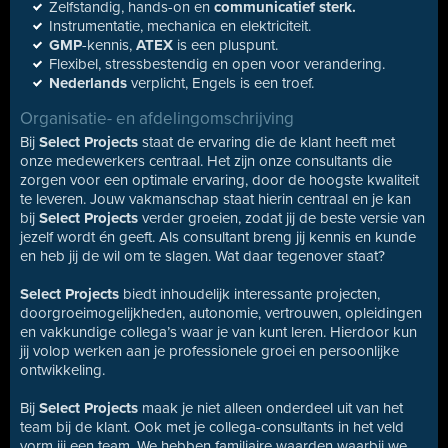
Zelfstandig, hands-on en
communicatief sterk.
Instrumentatie, mechanica en elektriciteit.
GMP
-kennis,
ATEX
is een pluspunt.
Flexibel, stressbestendig en open voor verandering.
Nederlands
verplicht, Engels is een troef.
Organisatie- en afdelingomschrijving
Bij
Select Projects
staat de ervaring die de klant heeft met
onze medewerkers centraal. Het zijn onze consultants die
zorgen voor een optimale ervaring, door de hoogste kwaliteit
te leveren. Jouw vakmanschap staat hierin centraal en je kan
bij
Select Projects
verder groeien, zodat jij de beste versie van
jezelf wordt én geeft. Als consultant breng jij kennis en kunde
en heb jij de wil om te slagen. Wat daar tegenover staat?
Select Projects
biedt inhoudelijk interessante projecten,
doorgroeimogelijkheden, autonomie, vertrouwen, opleidingen
en vakkundige collega’s waar je van kunt leren. Hierdoor kun
jij volop werken aan je professionele groei en persoonlijke
ontwikkeling.
Bij
Select Projects
maak je niet alleen onderdeel uit van het
team bij de klant. Ook met je collega-consultants in het veld
vorm jij een team. We hebben familiaire waarden waarbij we