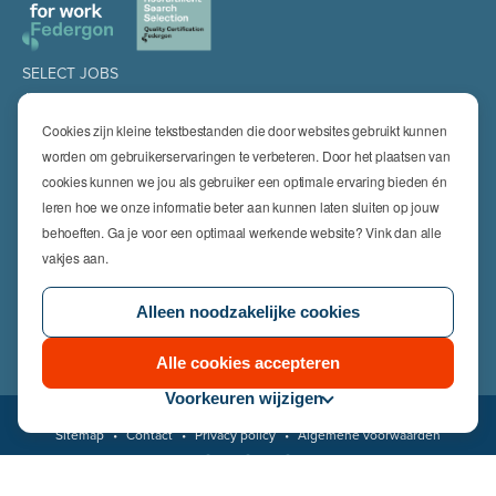
SELECT JOBS
Jobs
Spontaan solliciteren
Cookies zijn kleine tekstbestanden die door websites gebruikt kunnen
Job alert
worden om gebruikerservaringen te verbeteren. Door het plaatsen van
cookies kunnen we jou als gebruiker een optimale ervaring bieden én
SPECIALISATIES
leren hoe we onze informatie beter aan kunnen laten sluiten op jouw
Technics
High Technics & Engineering
behoeften. Ga je voor een optimaal werkende website? Vink dan alle
Logistics
vakjes aan.
Finance & Insurance
Office
Alleen noodzakelijke cookies
Sales & Marketing
HR & Legal
Life Sciences
Alle cookies accepteren
Voorkeuren wijzigen
© 2026 Select Jobs
Sitemap
•
Contact
•
Privacy policy
•
Algemene voorwaarden