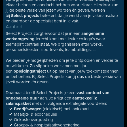
elkaar helpen en aandacht hebben voor elkaar. Hierdoor kun
jij de beste versie van jezelf worden én geven. Werken
bij
Select projects
betekent dat je werkt aan je vakmanschap
en daardoor de specialist bent in je vak.
Aanbod
Select Projects zorgt ervoor dat je in een
aangename
werkomgeving
terecht komt met leuke collega’s waar
teamspirit centraal staat. We organiseren after works,
personeelsfeesten, sportevents, teambuildings, …
We bieden je mogelijkheden om je te ontplooien en verder te
ontwikkelen. Zo stippelen we samen met jou
een
opleidingstraject
uit op maat van jouw toekomstplannen
en behoeften. Bij Select Projects kun jij dus de beste versie van
jezelf worden én geven.
Daarnaast biedt Select Projects je een
vast contract van
onbepaalde duur
aan. Je krijgt een
aantrekkelijk
salarispakket
met o.a. volgende extralegale voordelen:
Bedrijfswagen
(elektrisch) met tankkaart
Maaltijd- & ecocheques
Onkostenvergoeding
Groeps- & hospitalisatieverzekering