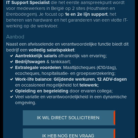
IT Support Specialist
die het eerste aanspreekpunt wordt
voor medewerkers in België op 2 sites (Houthalen en
Erenbodegem). Je focust op
1e en 2e lijn support
, het
beheren van hardware en het garanderen van een vlotte IT-
werking op de werkvloer.
Aanbod
Naast een afwisselende en verantwoordelijke functie biedt dit
bedrijf een
volledig salarispakket
:
Aantrekkelijk salaris
afhankelijk van ervaring;
Bedrijfswagen
& tankkaart;
Extralegale voordelen
: Maaltijdcheques (€10/dag),
ecocheques, hospitalisatie- en groepsverzekering;
Work-life balance
:
Glijdende werkuren
,
12 ADV-dagen
en occasioneel mogelijkheid tot
telewerk;
Opleiding en begeleiding
door ervaren collega;
Veel variatie en verantwoordelijkheid in een dynamische
omgeving.
IK WIL DIRECT SOLLICITEREN
IK HEB NOG EEN VRAAG