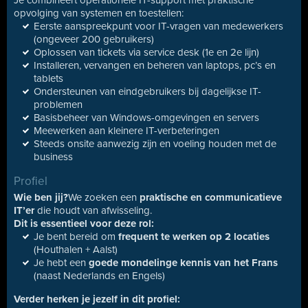
Je combineert operationele IT-support met praktische
opvolging van systemen en toestellen:
Eerste aanspreekpunt voor IT-vragen van medewerkers
(ongeveer 200 gebruikers)
Oplossen van tickets via service desk (1e en 2e lijn)
Installeren, vervangen en beheren van laptops, pc’s en
tablets
Ondersteunen van eindgebruikers bij dagelijkse IT-
problemen
Basisbeheer van Windows-omgevingen en servers
Meewerken aan kleinere IT-verbeteringen
Steeds onsite aanwezig zijn en voeling houden met de
business
Profiel
Wie ben jij?
We zoeken een
praktische en communicatieve
IT’er
die houdt van afwisseling.
Dit is essentieel voor deze rol:
Je bent bereid om
frequent te werken op 2 locaties
(Houthalen + Aalst)
Je hebt een
goede mondelinge kennis van het Frans
(naast Nederlands en Engels)
Verder herken je jezelf in dit profiel: