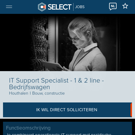
NL
JOBS
IT Support Specialist - 1 & 2 line -
Bedrijfswagen
Houthalen
I
Bouw, constructie
IK WIL DIRECT SOLLICITEREN
Functieomschrijving