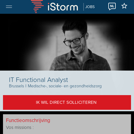
NL
JOBS
IT Functional Analyst
Brussels
I
Medische-, sociale- en gezondheidszorg
IK WIL DIRECT SOLLICITEREN
Functieomschrijving
Vos missions :