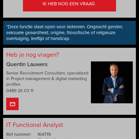
IK HEB NOG EEN VRAAG
*Deze functie staat open voor iedereen. Ongeacht gender,
seksuele geaardheid, origine, filosofische of religieuze
overtuiging, leeftijd of handicap.
Heb je nog vragen?
Quentin Lauwers
Senior Recruitment Consultant, specialized
in Project management & digital marketing
profiles
0489 26 03 11
IT Functional Analyst
Ref nummer:
164719