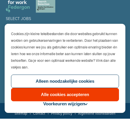
SELECT JOBS
Jobs
Spontaan solliciteren
Cookies zijn kleine tekstbestanden die door websites gebruikt kunnen
Job alert
worden om gebruikerservaringen te verbeteren. Door het plaatsen van
cookies kunnen we jou als gebruiker een optimale ervaring bieden én
SPECIALISATIES
leren hoe we onze informatie beter aan kunnen laten sluiten op jouw
Technics
High Technics & Engineering
behoeften. Ga je voor een optimaal werkende website? Vink dan alle
Logistics
vakjes aan.
Finance & Insurance
Office
Alleen noodzakelijke cookies
Sales & Marketing
HR & Legal
Life Sciences
Alle cookies accepteren
Voorkeuren wijzigen
© 2026 Select Jobs
Sitemap
•
Contact
•
Privacy policy
•
Algemene voorwaarden