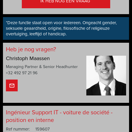
IK HEB NOG EEN VRAAG
*Deze functie staat open voor iedereen. Ongeacht gender,
seksuele geaardheid, origine, filosofische of religieuze
overtuiging, leeftijd of handicap.
Heb je nog vragen?
Christoph Maassen
Managing Partner & Senior Headhunter
+32 492 97 21 96
Ingénieur Support IT - voiture de société -
position en interne
Ref nummer:
159607