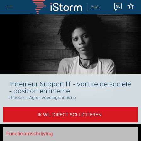
NL
JOBS
Ingénieur Support IT - voiture de société
- position en interne
Brussels
I
Agro-, voedingsindustrie
IK WIL DIRECT SOLLICITEREN
Functieomschrijving