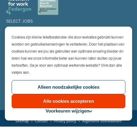
SELECT JOBS
Jobs
Spontaan solliciteren
Cookies zijn kleine tekstbestanden die door websites gebruikt kunnen
Job alert
worden om gebruikerservaringen te verbeteren. Door het plaatsen van
cookies kunnen we jou als gebruiker een optimale ervaring bieden én
SPECIALISATIES
leren hoe we onze informatie beter aan kunnen laten sluiten op jouw
Technics
High Technics & Engineering
behoeften. Ga je voor een optimaal werkende website? Vink dan alle
Logistics
vakjes aan.
Finance & Insurance
Office
Alleen noodzakelijke cookies
Sales & Marketing
HR & Legal
Life Sciences
Alle cookies accepteren
Voorkeuren wijzigen
© 2026 Select Jobs
Sitemap
•
Contact
•
Privacy policy
•
Algemene voorwaarden