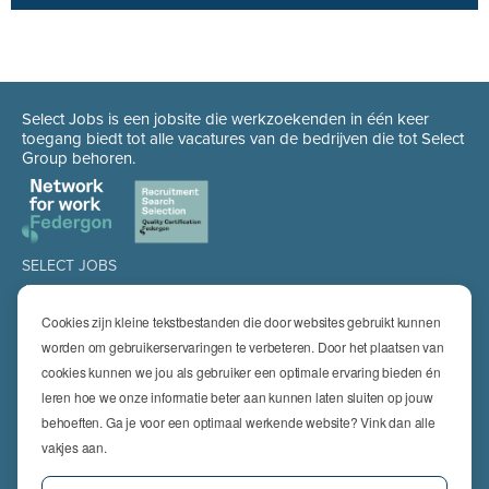
Select Jobs is een jobsite die werkzoekenden in één keer
toegang biedt tot alle vacatures van de bedrijven die tot Select
Group behoren.
SELECT JOBS
Jobs
Spontaan solliciteren
Cookies zijn kleine tekstbestanden die door websites gebruikt kunnen
Job alert
worden om gebruikerservaringen te verbeteren. Door het plaatsen van
cookies kunnen we jou als gebruiker een optimale ervaring bieden én
SPECIALISATIES
leren hoe we onze informatie beter aan kunnen laten sluiten op jouw
Technics
High Technics & Engineering
behoeften. Ga je voor een optimaal werkende website? Vink dan alle
Logistics
vakjes aan.
Finance & Insurance
Office