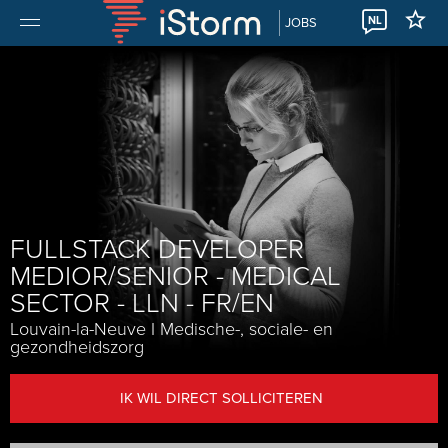
NL
JOBS
FULLSTACK DEVELOPER
MEDIOR/SENIOR - MEDICAL
SECTOR - LLN - FR/EN
Louvain-la-Neuve
I
Medische-, sociale- en
gezondheidszorg
IK WIL DIRECT SOLLICITEREN