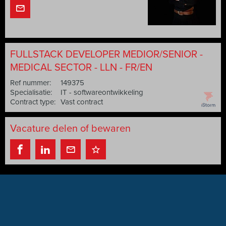
FULLSTACK DEVELOPER MEDIOR/SENIOR -
MEDICAL SECTOR - LLN - FR/EN
Ref nummer:
149375
Specialisatie:
IT - softwareontwikkeling
Contract type:
Vast contract
Vacature delen of bewaren