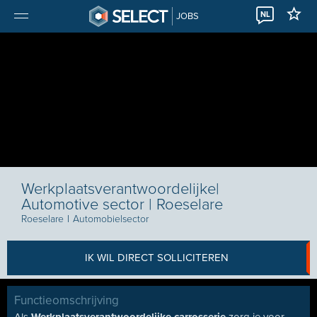
NL
JOBS
Werkplaatsverantwoordelijke|
Automotive sector | Roeselare
Roeselare
I
Automobielsector
IK WIL DIRECT SOLLICITEREN
Functieomschrijving