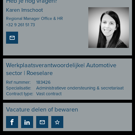
Heb je nog vragen?
Karen Imschoot
Regional Manager Office & HR
+32 9 261 51 73
Werkplaatsverantwoordelijke| Automotive
sector | Roeselare
Ref nummer:
183426
Specialisatie:
Administratieve ondersteuning & secretariaat
Contract type:
Vast contract
Vacature delen of bewaren