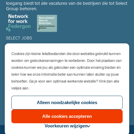
toegang biedt tot alle vacatures van de bedrijven die tot Select
Group behoren.
SELECT JOBS
Jobs
Spontaan solliciteren
Cookies zijn kleine tekstbestanden die door websites gebruikt kunnen
Job alert
worden om gebruikerservaringen te verbeteren. Door het plaatsen van
cookies kunnen we jou als gebruiker een optimale ervaring bieden én
SPECIALISATIES
leren hoe we onze informatie beter aan kunnen laten sluiten op jouw
Technics
High Technics & Engineering
behoeften. Ga je voor een optimaal werkende website? Vink dan alle
Logistics
vakjes aan.
Finance & Insurance
Office
Alleen noodzakelijke cookies
Sales & Marketing
HR & Legal
Life Sciences
Alle cookies accepteren
Voorkeuren wijzigen
© 2026 Select Jobs