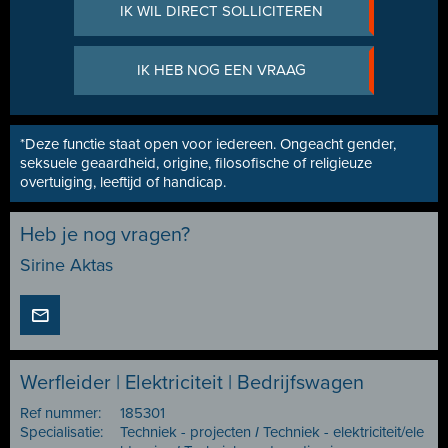
IK WIL DIRECT SOLLICITEREN
IK HEB NOG EEN VRAAG
*Deze functie staat open voor iedereen. Ongeacht gender,
seksuele geaardheid, origine, filosofische of religieuze
overtuiging, leeftijd of handicap.
Heb je nog vragen?
Sirine Aktas
Werfleider | Elektriciteit | Bedrijfswagen
Ref nummer:
185301
Specialisatie:
Techniek - projecten
I
Techniek - elektriciteit/ele