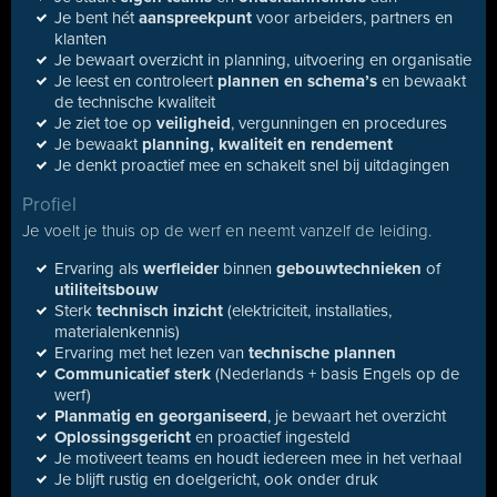
Je bent hét
aanspreekpunt
voor arbeiders, partners en
klanten
Je bewaart overzicht in planning, uitvoering en organisatie
Je leest en controleert
plannen en schema’s
en bewaakt
de technische kwaliteit
Je ziet toe op
veiligheid
, vergunningen en procedures
Je bewaakt
planning, kwaliteit en rendement
Je denkt proactief mee en schakelt snel bij uitdagingen
Profiel
Je voelt je thuis op de werf en neemt vanzelf de leiding.
Ervaring als
werfleider
binnen
gebouwtechnieken
of
utiliteitsbouw
Sterk
technisch inzicht
(elektriciteit, installaties,
materialenkennis)
Ervaring met het lezen van
technische plannen
Communicatief sterk
(Nederlands + basis Engels op de
werf)
Planmatig en georganiseerd
, je bewaart het overzicht
Oplossingsgericht
en proactief ingesteld
Je motiveert teams en houdt iedereen mee in het verhaal
Je blijft rustig en doelgericht, ook onder druk