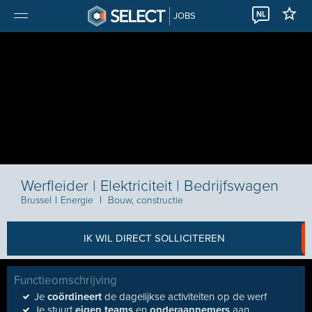
NL
JOBS
Werfleider | Elektriciteit | Bedrijfswagen
Brussel
I
Energie
I
Bouw, constructie
IK WIL DIRECT SOLLICITEREN
Functieomschrijving
Je
coördineert
de dagelijkse activiteiten op de werf
Je stuurt
eigen teams
en
onderaannemers
aan