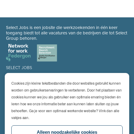
Select Jobs is een jobsite die werkzoekenden in één keer
toegang biedt tot alle vacatures van de bedrijven die tot Select
Group behoren.
SELECT JOBS
Jobs
Spontaan solliciteren
Cookies zijn kleine tekstbestanden die door websites gebruikt kunnen
Job alert
worden om gebruikerservaringen te verbeteren. Door het plaatsen van
cookies kunnen we jou als gebruiker een optimale ervaring bieden én
SPECIALISATIES
leren hoe we onze informatie beter aan kunnen laten sluiten op jouw
Technics
High Technics & Engineering
behoeften. Ga je voor een optimaal werkende website? Vink dan alle
Logistics
vakjes aan.
Finance & Insurance
Office
Alleen noodzakelijke cookies
Sales & Marketing