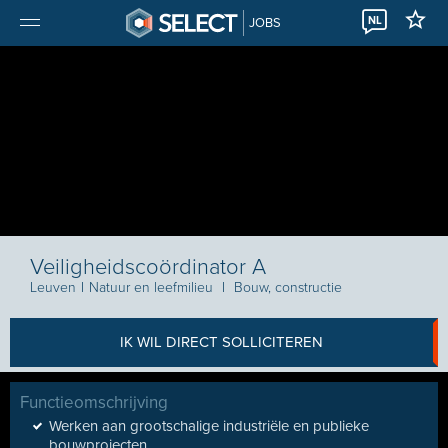
NL
JOBS
Veiligheidscoördinator A
Leuven
I
Natuur en leefmilieu
I
Bouw, constructie
IK WIL DIRECT SOLLICITEREN
Functieomschrijving
Werken aan grootschalige industriële en publieke
bouwprojecten.