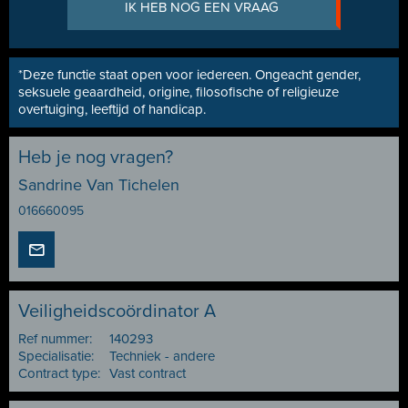
IK HEB NOG EEN VRAAG
*Deze functie staat open voor iedereen. Ongeacht gender,
seksuele geaardheid, origine, filosofische of religieuze
overtuiging, leeftijd of handicap.
Heb je nog vragen?
Sandrine Van Tichelen
016660095
Veiligheidscoördinator A
Ref nummer:
140293
Specialisatie:
Techniek - andere
Contract type:
Vast contract