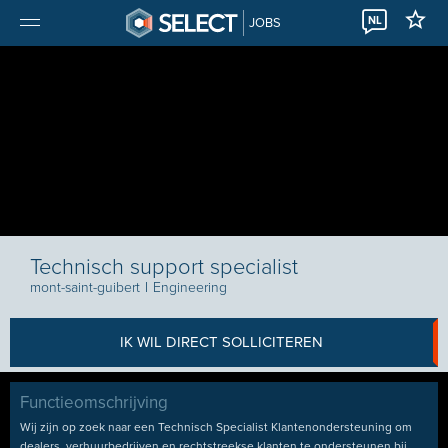
NL
JOBS
Technisch support specialist
mont-saint-guibert
I
Engineering
IK WIL DIRECT SOLLICITEREN
Functieomschrijving
Wij zijn op zoek naar een Technisch Specialist Klantenondersteuning om
dealers, verhuurbedrijven en rechtstreekse klanten te ondersteunen bij