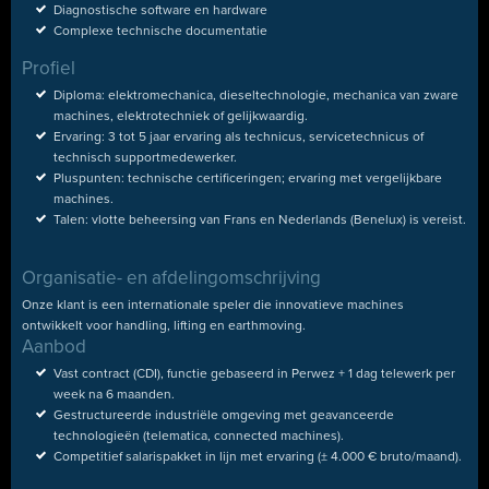
Diagnostische software en hardware
Complexe technische documentatie
Profiel
Diploma: elektromechanica, dieseltechnologie, mechanica van zware
machines, elektrotechniek of gelijkwaardig.
Ervaring: 3 tot 5 jaar ervaring als technicus, servicetechnicus of
technisch supportmedewerker.
Pluspunten: technische certificeringen; ervaring met vergelijkbare
machines.
Talen: vlotte beheersing van Frans en Nederlands (Benelux) is vereist.
Organisatie- en afdelingomschrijving
Onze klant is een internationale speler die innovatieve machines
ontwikkelt voor handling, lifting en earthmoving.
Aanbod
Vast contract (CDI), functie gebaseerd in Perwez + 1 dag telewerk per
week na 6 maanden.
Gestructureerde industriële omgeving met geavanceerde
technologieën (telematica, connected machines).
Competitief salarispakket in lijn met ervaring (± 4.000 € bruto/maand).