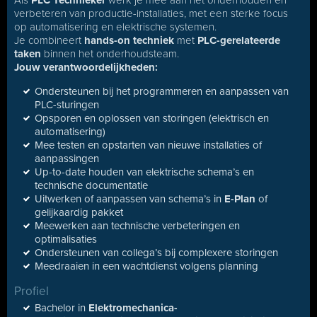
Als
PLC Technieker
werk je mee aan het onderhouden en
verbeteren van productie-installaties, met een sterke focus
op automatisering en elektrische systemen.
Je combineert
hands-on techniek
met
PLC-gerelateerde
taken
binnen het onderhoudsteam.
Jouw verantwoordelijkheden:
Ondersteunen bij het programmeren en aanpassen van
PLC-sturingen
Opsporen en oplossen van storingen (elektrisch en
automatisering)
Mee testen en opstarten van nieuwe installaties of
aanpassingen
Up-to-date houden van elektrische schema’s en
technische documentatie
Uitwerken of aanpassen van schema’s in
E-Plan
of
gelijkaardig pakket
Meewerken aan technische verbeteringen en
optimalisaties
Ondersteunen van collega’s bij complexere storingen
Meedraaien in een wachtdienst volgens planning
Profiel
Bachelor in
Elektromechanica-