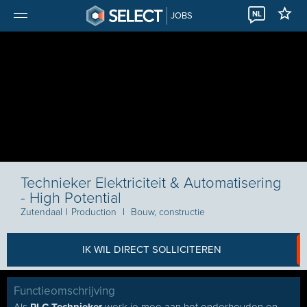
NL
JOBS
Technieker Elektriciteit & Automatisering
- High Potential
Zutendaal
I
Production
I
Bouw, constructie
IK WIL DIRECT SOLLICITEREN
Functieomschrijving