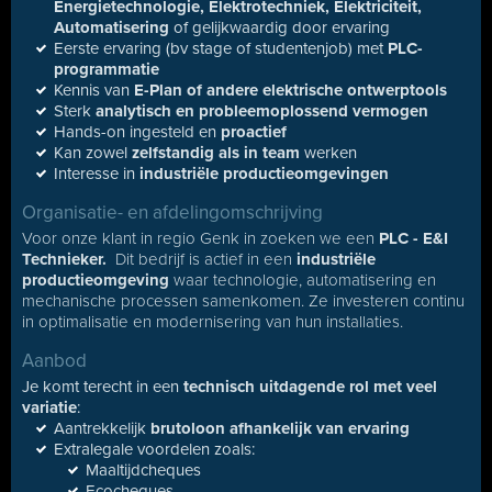
Energietechnologie,
Elektrotechniek, Elektriciteit,
Automatisering
of gelijkwaardig door ervaring
Eerste ervaring (bv stage of studentenjob) met
PLC-
programmatie
Kennis van
E-Plan of andere elektrische ontwerptools
Sterk
analytisch en probleemoplossend vermogen
Hands-on ingesteld en
proactief
Kan zowel
zelfstandig als in team
werken
Interesse in
industriële productieomgevingen
Organisatie- en afdelingomschrijving
Voor onze klant in regio Genk in zoeken we een
PLC - E&I
Technieker.
Dit bedrijf is actief in een
industriële
productieomgeving
waar technologie, automatisering en
mechanische processen samenkomen. Ze investeren continu
in optimalisatie en modernisering van hun installaties.
Aanbod
Je komt terecht in een
technisch uitdagende rol met veel
variatie
:
Aantrekkelijk
brutoloon afhankelijk van ervaring
Extralegale voordelen zoals:
Maaltijdcheques
Ecocheques