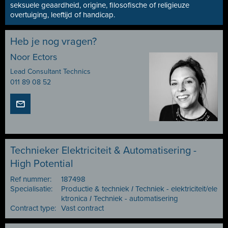
seksuele geaardheid, origine, filosofische of religieuze
overtuiging, leeftijd of handicap.
Heb je nog vragen?
Noor Ectors
Lead Consultant Technics
011 89 08 52
Technieker Elektriciteit & Automatisering -
High Potential
Ref nummer:
187498
Specialisatie:
Productie & techniek
I
Techniek - elektriciteit/ele
ktronica
I
Techniek - automatisering
Contract type:
Vast contract