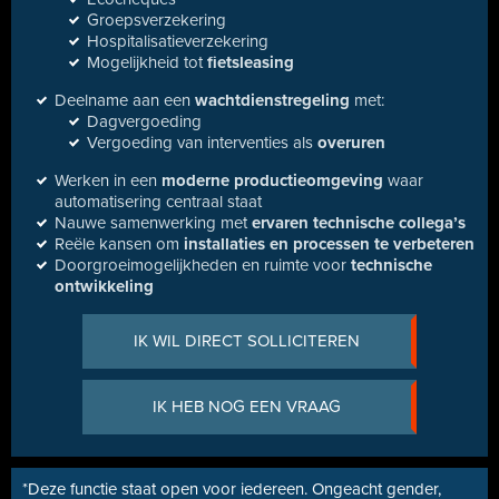
Groepsverzekering
Hospitalisatieverzekering
Mogelijkheid tot
fietsleasing
Deelname aan een
wachtdienstregeling
met:
Dagvergoeding
Vergoeding van interventies als
overuren
Werken in een
moderne productieomgeving
waar
automatisering centraal staat
Nauwe samenwerking met
ervaren technische collega’s
Reële kansen om
installaties en processen te verbeteren
Doorgroeimogelijkheden en ruimte voor
technische
ontwikkeling
IK WIL DIRECT SOLLICITEREN
IK HEB NOG EEN VRAAG
*Deze functie staat open voor iedereen. Ongeacht gender,