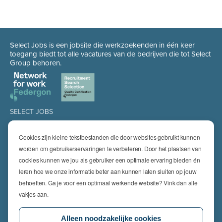
Select Jobs is een jobsite die werkzoekenden in één keer
toegang biedt tot alle vacatures van de bedrijven die tot Select
Group behoren.
SELECT JOBS
Jobs
Spontaan solliciteren
Cookies zijn kleine tekstbestanden die door websites gebruikt kunnen
Job alert
worden om gebruikerservaringen te verbeteren. Door het plaatsen van
cookies kunnen we jou als gebruiker een optimale ervaring bieden én
SPECIALISATIES
leren hoe we onze informatie beter aan kunnen laten sluiten op jouw
Technics
High Technics & Engineering
behoeften. Ga je voor een optimaal werkende website? Vink dan alle
Logistics
vakjes aan.
Finance & Insurance
Office
Alleen noodzakelijke cookies
Sales & Marketing