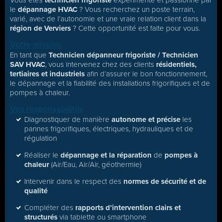
Vous êtes
technicien frigoriste
expérimenté et passionné par
le
dépannage HVAC
? Vous recherchez un poste terrain,
varié, avec de l’autonomie et une vraie relation client dans la
région de Verviers
? Cette opportunité est faite pour vous.
Votre mission
En tant que
Technicien dépanneur frigoriste / Technicien
SAV HVAC
, vous intervenez chez des clients
résidentiels,
tertiaires et industriels
afin d’assurer le bon fonctionnement,
le dépannage et la fiabilité des installations frigorifiques et de
pompes à chaleur.
Vos responsabilités
Diagnostiquer de manière
autonome et précise
les
pannes frigorifiques, électriques, hydrauliques et de
régulation
Réaliser le
dépannage et la réparation
de
pompes à
chaleur
(Air/Eau, Air/Air, géothermie)
Intervenir dans le respect des
normes de sécurité et de
qualité
Compléter des
rapports d’intervention clairs et
structurés
via tablette ou smartphone