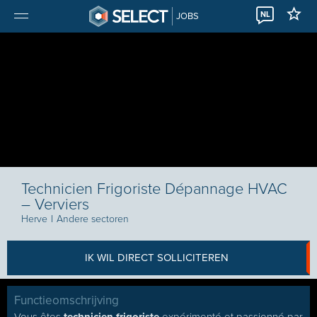
NL
JOBS
Technicien Frigoriste Dépannage HVAC
– Verviers
Herve
I
Andere sectoren
IK WIL DIRECT SOLLICITEREN
Functieomschrijving