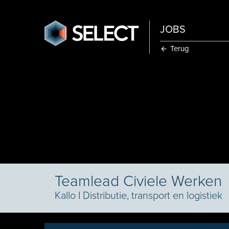
JOBS
Terug
Teamlead Civiele Werken
Kallo
I
Distributie, transport en logistiek