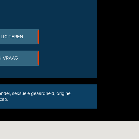
LLICITEREN
N VRAAG
nder, seksuele geaardheid, origine,
icap.