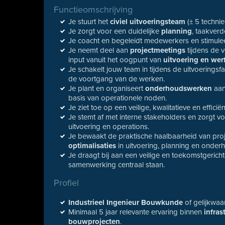
Functieomschrijving
Je stuurt het
civiel uitvoeringsteam
(± 5 technie
Je zorgt voor een duidelijke
planning
, taakver
Je coacht en begeleidt medewerkers en stimulee
Je neemt deel aan
projectmeetings
tijdens de 
input vanuit het oogpunt van
uitvoering en wer
Je schakelt jouw team in tijdens de uitvoerings
de voortgang van de werken.
Je plant en organiseert
onderhoudswerken
aan
basis van operationele noden.
Je ziet toe op een veilige, kwalitatieve en efficiën
Je stemt af met interne stakeholders en zorgt v
uitvoering en operations.
Je bewaakt de praktische haalbaarheid van proj
optimalisaties
in uitvoering, planning en onder
Je draagt bij aan een veilige en toekomstgerich
samenwerking centraal staan.
Profiel
Industrieel Ingenieur Bouwkunde
of gelijkwaa
Minimaal 5 jaar relevante ervaring binnen
infra
bouwprojecten
.