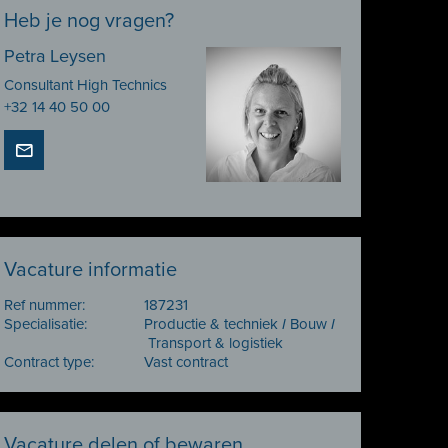
Heb je nog vragen?
Petra Leysen
Consultant High Technics
+32 14 40 50 00
Vacature informatie
Ref nummer:
187231
Specialisatie:
Productie & techniek
I
Bouw
I
Transport & logistiek
Contract type:
Vast contract
Vacature delen of bewaren