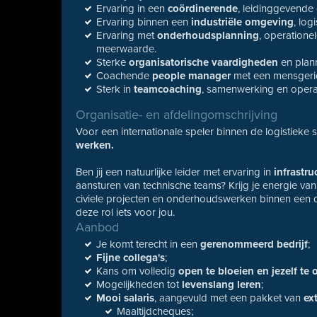
Ervaring in een
coördinerende
, leidinggevende o
Ervaring binnen een
industriële omgeving
, log
Ervaring met
onderhoudsplanning
, operatione
meerwaarde.
Sterke
organisatorische vaardigheden
en plan
Coachende
people manager
met een mensgerich
Sterk in
teamcoaching
, samenwerking en opera
Organisatie- en afdelingomschrijving
Voor een internationale speler binnen de logistieke
werken.
Ben jij een natuurlijke leider met ervaring in
infrastr
aansturen van technische teams? Krijg je energie van
civiele projecten en onderhoudswerken binnen een
deze rol iets voor jou.
Aanbod
Je komt terecht in een
gerenommeerd bedrijf
;
Fijne collega's
;
Kans om volledig
open te bloeien en jezelf te 
Mogelijkheden tot
levenslang leren
;
Mooi salaris
, aangevuld met een pakket van
ex
Maaltijdcheques;