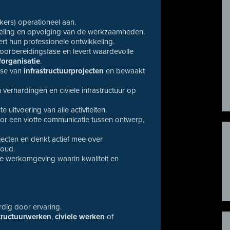
kers) operationeel aan.
deling en opvolging van de werkzaamheden.
rt hun professionele ontwikkeling.
voorbereidingsfase en levert waardevolle
forganisatie
.
fase van
infrastructuurprojecten
en bewaakt
 verhardingen en civiele infrastructuur op
te uitvoering van alle activiteiten.
oor een vlotte communicatie tussen ontwerp,
ecten en denkt actief mee over
houd.
te werkomgeving waarin kwaliteit en
rdig door ervaring.
structuurwerken
,
civiele werken
of