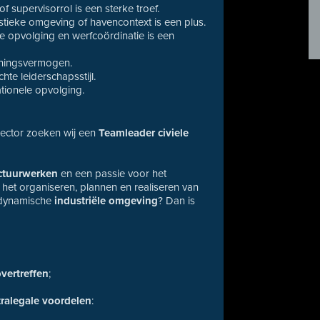
f supervisorrol is een sterke troef.
istieke omgeving of havencontext is een plus.
le opvolging en werfcoördinatie is een
ningsvermogen.
te leiderschapsstijl.
tionele opvolging.
 sector zoeken wij een
Teamleader civiele
uctuurwerken
en een passie voor het
 het organiseren, plannen en realiseren van
 dynamische
industriële omgeving
? Dan is
overtreffen
;
tralegale voordelen
: