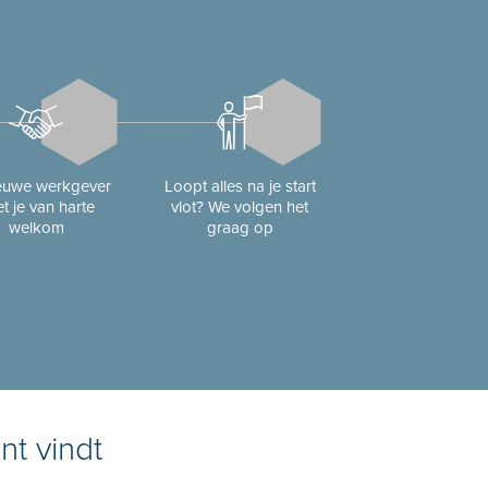
ieuwe werkgever
Loopt alles na je start
t je van harte
vlot? We volgen het
welkom
graag op
nt vindt