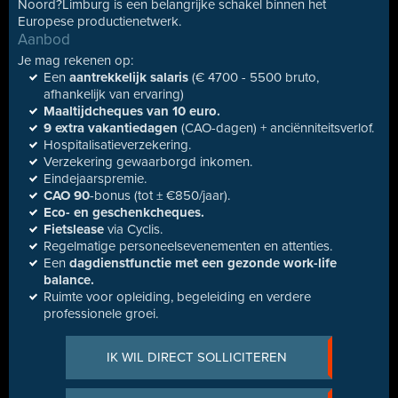
Noord?Limburg is een belangrijke schakel binnen het
Europese productienetwerk.
Aanbod
Je mag rekenen op:
Een
aantrekkelijk salaris
(€ 4700 - 5500 bruto,
afhankelijk van ervaring)
Maaltijdcheques van 10 euro.
9 extra vakantiedagen
(CAO-dagen) + anciënniteitsverlof.
Hospitalisatieverzekering.
Verzekering gewaarborgd inkomen.
Eindejaarspremie.
CAO 90
-bonus (tot ± €850/jaar).
Eco- en geschenkcheques.
Fietslease
via Cyclis.
Regelmatige personeelsevenementen en attenties.
Een
dagdienstfunctie met een gezonde work-life
balance.
Ruimte voor opleiding, begeleiding en verdere
professionele groei.
IK WIL DIRECT SOLLICITEREN