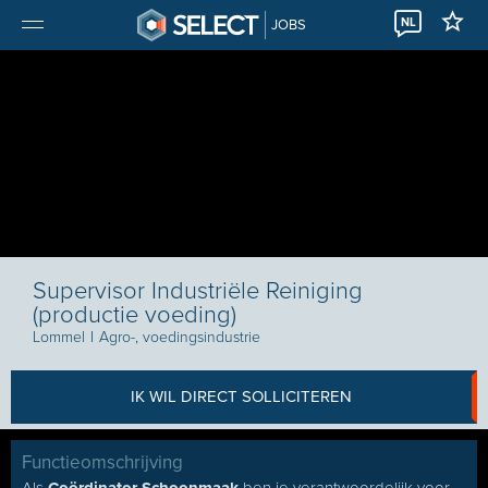
NL
JOBS
Supervisor Industriële Reiniging
(productie voeding)
Lommel
I
Agro-, voedingsindustrie
IK WIL DIRECT SOLLICITEREN
Functieomschrijving