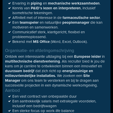
Ervaring in
piping
en
mechanische werkzaamheden
.
Kennis van
P&ID’s lezen en interpreteren
, inclusief
isometrische tekeningen.
Affiniteit met of interesse in de
farmaceutische sector
.
Een
teamspeler
en natuurlijke
peoplemanager
die kan
motiveren en samenwerken.
Communicatief sterk, klantgericht, flexibel en
probleemoplossend.
Bekend met
MS Office
(Word, Excel, Outlook).
Organisatie- en afdelingomschrijving
Ontdek een interessante uitdaging bij een
Europese leider
in
multitechnische dienstverlening
. Als recruiter bied ik jou de
kans om je carrière te ontwikkelen binnen een innovatief en
duurzaam bedrijf
dat zich richt op
energiezuinige en
milieuvriendelijke installaties.
We zoeken een
Site
Manager
om ons team te versterken en bij te dragen aan
succesvolle projecten in een dynamische werkomgeving.
Aanbod
Een vast contract van onbepaalde duur
Een aantrekkelijk salaris met extralegale voordelen,
inclusief een bedrijfswagen
Een sterke focus op work-life balance