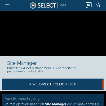
NL
JOBS
Site Manager
Bruxelles
I
Asset Management
I
Chemische en
petrochemische industrie
IK WIL DIRECT SOLLICITEREN
Functieomschrijving
Wij zijn op zoek naar een
Site Manager
die verantwoordelijk