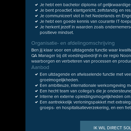
Je hebt een bachelor diploma of gelijkwaardige
Je bent proactief, klantgericht, zelfstandig en res
Je communiceert vlot in het Nederlands en Enge
Je hebt een goede kennis van courante IT-toep
Je herkent jezelf in waarden zoals ondernemers
positieve mindset.
Organisatie- en afdelingomschrijving
Ben jij klaar voor een uitdagende functie waar kwalite
QA Manager bij dit voedingsbedrijf in de regio Noord
waarborgen en verbeteren van processen en produc
Aanbod
Een uitdagende en afwisselende functie met vee
groeimogelijkheden.
Een ambitieuze, internationale werkomgeving met
Een hecht team van collega’s die je ondersteun
Interne en externe opleidingsmogelijkheden om j
Een aantrekkelijk verloningspakket met extrale
groeps- en hospitalisatieverzekering, en een fie
IK WIL DIRECT SO