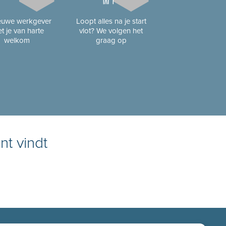
ieuwe werkgever
Loopt alles na je start
t je van harte
vlot? We volgen het
welkom
graag op
nt vindt