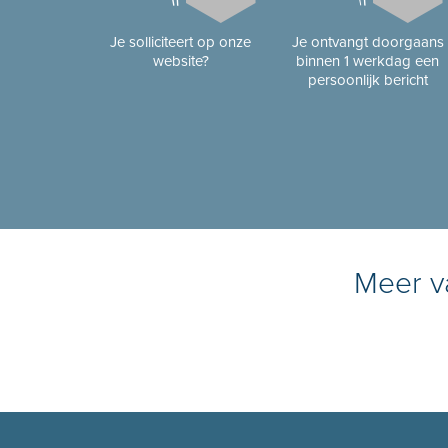
Je solliciteert op onze
Je ontvangt doorgaans
website?
binnen 1 werkdag een
persoonlijk bericht
Meer va