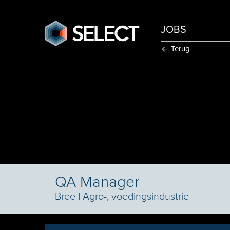
JOBS
Terug
QA Manager
Bree
I
Agro-, voedingsindustrie