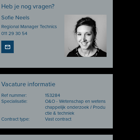
Heb je nog vragen?
Sofie Neels
Regional Manager Technics
011 29 30 54
Vacature informatie
Ref nummer:
153284
Specialisatie:
O&O - Wetenschap en wetens
chappelijk onderzoek
I
Produ
ctie & techniek
Contract type:
Vast contract