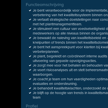
Functieomschrijving
Je bent verantwoordelijk voor de implementati
verbetering van het kwaliteitssysteem binnen o
Je vertaalt strategische doelstellingen naar co
met het plantmanagementteam.
Je stimuleert een cultuur van voedselveiligheid 
medewerkers op alle niveaus binnen de organisa
Je bewaakt de naleving van kwaliteitsbeleid en 
knelpunten of trends binnen het kwaliteitsdomei
Je bent het aanspreekpunt voor klanten bij kwal
verbeterplannen.
Je plant, begeleidt en coördineert interne audits
uitvoering van gepaste opvolgingsacties.
Je zorgt mee voor het behalen en behouden van 
Je voert risicoanalyses uit en stelt beheersmaat
waarborgen.
Je coacht je team om hun vaardigheden optimaal
evaluaties en ondersteuning.
Je behandelt kwaliteitsklachten, onderzoekt de
Je blijft op de hoogte van trends in kwaliteitsm
team
Profiel