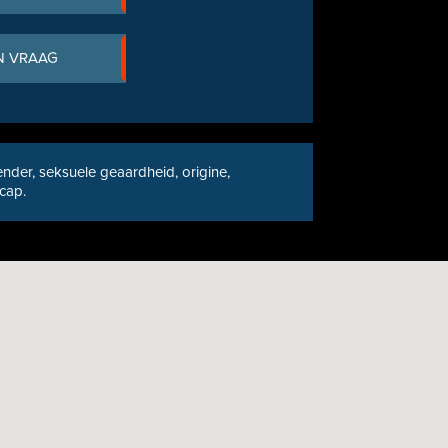
N VRAAG
nder, seksuele geaardheid, origine,
icap.