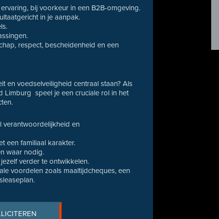
 ervaring, bij voorkeur in een B2B-omgeving.
ultaatgericht in je aanpak.
ls.
assingen.
chap, respect, bescheidenheid en een
it en voedselveiligheid centraal staan? Als
 Limburg speel je een cruciale rol in het
ten.
l verantwoordelijkheid en
 een familiaal karakter.
en waar nodig.
ezelf verder te ontwikkelen.
gale voordelen zoals maaltijdcheques, een
tsleaseplan.
LLICITEREN