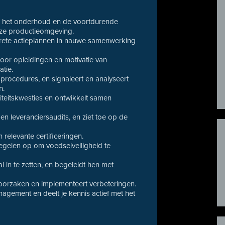
e, het onderhoud en de voortdurende
nze productieomgeving.
ncrete actieplannen in nauwe samenwerking
door opleidingen en motivatie van
tie.
-procedures, en signaleert en analyseert
n.
iteitskwesties en ontwikkelt samen
 en leveranciersaudits, en ziet toe op de
relevante certificeringen.
regelen op om voedselveiligheid te
 in te zetten, en begeleidt hen met
 oorzaken en implementeert verbeteringen.
anagement en deelt je kennis actief met het