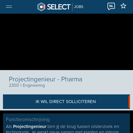
NL
JOBS
Projectingenieur - Pharma
2300
I
Engineering
IK WIL DIRECT SOLLICITEREN
Functieomschrijving
Als
Projectingenieur
ben jij de brug tussen onderzoek en
technologie. Je werkt nauw samen met klanten en interne