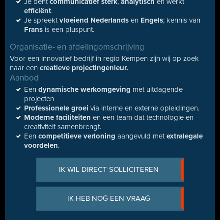
Je bent
communicatief sterk
,
analytisch
en werkt
efficiënt
.
Je spreekt
vloeiend Nederlands
en
Engels
; kennis van
Frans
is een pluspunt.
Organisatie- en afdelingomschrijving
Voor een innovatief bedrijf in regio Kempen zijn wij op zoek
naar een
creatieve
projectingenieur.
Aanbod
Een
dynamische werkomgeving
met uitdagende
projecten
Professionele groei
via interne en externe opleidingen.
Moderne faciliteiten
en een team dat technologie en
creativiteit samenbrengt.
Een
competitieve verloning
aangevuld met
extralegale
voordelen
.
IK WIL DIRECT SOLLICITEREN
IK HEB NOG EEN VRAAG