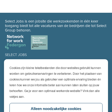
Select Jobs is een jobsite die werkzoekenden in één keer
toegang biedt tot alle vacatures van de bedrijven die tot Select
Group behoren.
SELECT JOBS
Jobs
Spontaan solliciteren
Cookies zijn kleine tekstbestanden die door websites gebruikt kunnen
Job alert
worden om gebruikerservaringen te verbeteren. Door het plaatsen van
cookies kunnen we jou als gebruiker een optimale ervaring bieden én
SPECIALISATIES
leren hoe we onze informatie beter aan kunnen laten sluiten op jouw
Technics
High Technics & Engineering
behoeften. Ga je voor een optimaal werkende website? Vink dan alle
Logistics
vakjes aan.
Finance & Insurance
Office
Alleen noodzakelijke cookies
Sales & Marketing