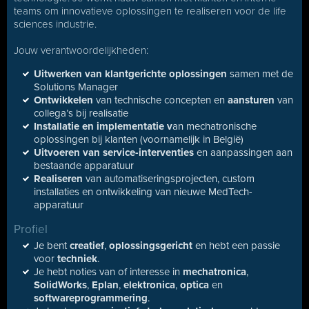
teams om innovatieve oplossingen te realiseren voor de life
sciences industrie.
Jouw verantwoordelijkheden:
Uitwerken van klantgerichte oplossingen
samen met de
Solutions Manager
Ontwikkelen
van technische concepten en
aansturen
van
collega’s bij realisatie
Installatie en implementatie v
an mechatronische
oplossingen bij klanten (voornamelijk in België)
Uitvoeren van service-interventies
en aanpassingen aan
bestaande apparatuur
Realiseren
van automatiseringsprojecten, custom
installaties en ontwikkeling van nieuwe MedTech-
apparatuur
Profiel
Je bent
creatief
,
oplossingsgericht
en hebt een passie
voor
techniek
.
Je hebt noties van of interesse in
mechatronica
,
SolidWorks
,
Eplan
,
elektronica
,
optica
en
softwareprogrammering
.