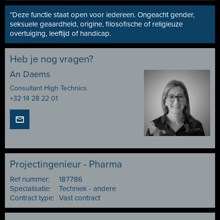
*Deze functie staat open voor iedereen. Ongeacht gender,
seksuele geaardheid, origine, filosofische of religieuze
overtuiging, leeftijd of handicap.
Heb je nog vragen?
An Daems
Consultant High Technics
+32 14 28 22 01
Projectingenieur - Pharma
Ref nummer:
187786
Specialisatie:
Techniek - andere
Contract type:
Vast contract