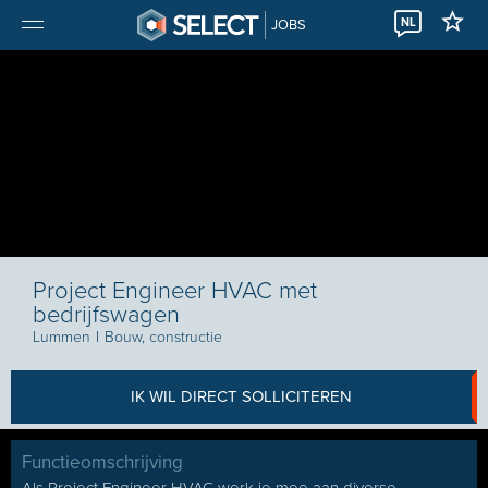
NL
JOBS
Project Engineer HVAC met
bedrijfswagen
Lummen
I
Bouw, constructie
IK WIL DIRECT SOLLICITEREN
Functieomschrijving