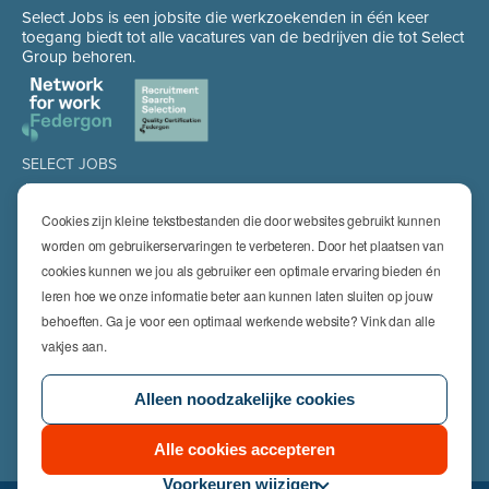
Select Jobs is een jobsite die werkzoekenden in één keer
toegang biedt tot alle vacatures van de bedrijven die tot Select
Group behoren.
SELECT JOBS
Jobs
Spontaan solliciteren
Cookies zijn kleine tekstbestanden die door websites gebruikt kunnen
Job alert
worden om gebruikerservaringen te verbeteren. Door het plaatsen van
cookies kunnen we jou als gebruiker een optimale ervaring bieden én
SPECIALISATIES
leren hoe we onze informatie beter aan kunnen laten sluiten op jouw
Technics
High Technics & Engineering
behoeften. Ga je voor een optimaal werkende website? Vink dan alle
Logistics
vakjes aan.
Finance & Insurance
Office
Alleen noodzakelijke cookies
Sales & Marketing
HR & Legal
Life Sciences
Alle cookies accepteren
Voorkeuren wijzigen