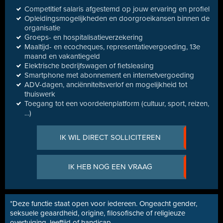
Competitief salaris afgestemd op jouw ervaring en profiel
Opleidingsmogelijkheden en doorgroeikansen binnen de
organisatie
Groeps- en hospitalisatieverzekering
Maaltijd- en ecocheques, representatievergoeding, 13e
maand en vakantiegeld
Elektrische bedrijfswagen of fietsleasing
Smartphone met abonnement en internetvergoeding
ADV-dagen, anciënniteitsverlof en mogelijkheid tot
thuiswerk
Toegang tot een voordelenplatform (cultuur, sport, reizen,
…)
IK WIL DIRECT SOLLICITEREN
IK HEB NOG EEN VRAAG
*Deze functie staat open voor iedereen. Ongeacht gender,
seksuele geaardheid, origine, filosofische of religieuze
overtuiging, leeftijd of handicap.