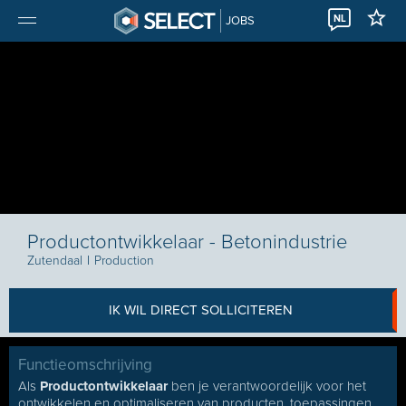
NL
JOBS
Productontwikkelaar - Betonindustrie
Zutendaal
I
Production
IK WIL DIRECT SOLLICITEREN
Functieomschrijving
Als
Productontwikkelaar
ben je verantwoordelijk voor het
ontwikkelen en optimaliseren van producten, toepassingen