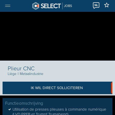
NL
JOBS
Plieur CNC
Liège
I
Metaalindustrie
IK WIL DIRECT SOLLICITEREN
Functieomschrijving
Utilisation de presses plieuses à commande numérique
(LVD PPEB et Trumpf Trumabend)