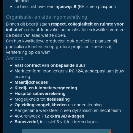
netheid
Je beschikt over een
rijbewijs B
(BE is een pluspunt)
Organisatie- en afdelingomschrijving
Binnen dit bedrijf staan
respect, collegialiteit en ruimte voor
initiatief
centraal. Innovatie, automatisatie en kwaliteit vormen
de basis van alles wat ze doen.
Om hun kwalitatieve producten ook perfect te plaatsen bij
particuliere klanten en op grotere projecten, zoeken zij
versterking op de werf.
Aanbod
Vast contract van onbepaalde duur
Marktconform loon volgens
PC 124
, aangepast aan jouw
ervaring
Maaltijdcheques
Kledij- en kilometervergoeding
Hospitalisatieverzekering
Mogelijkheid tot
fietsleasing
Opleidingsmogelijkheden
en ondersteuning
Aangename werksfeer in een dynamisch en hecht team
40-urenweek ?
12 extra ADV-dagen
Bouwverlof
, inclusief 5 vrij te kiezen dagen