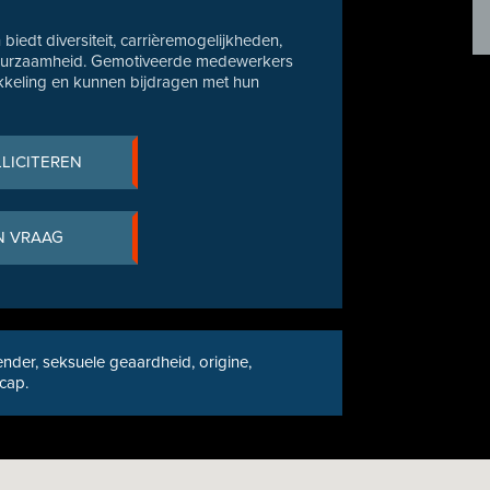
biedt diversiteit, carrièremogelijkheden,
n duurzaamheid. Gemotiveerde medewerkers
ikkeling en kunnen bijdragen met hun
LLICITEREN
N VRAAG
nder, seksuele geaardheid, origine,
icap.