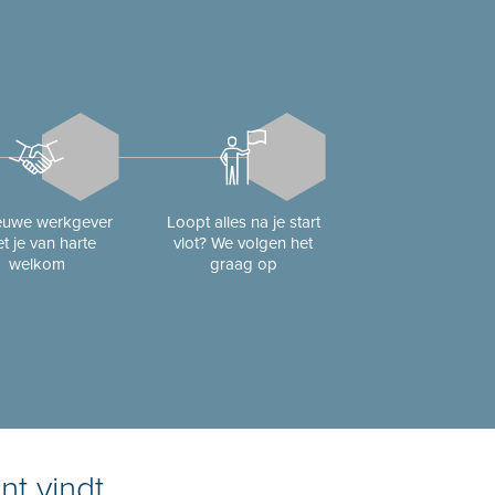
ieuwe werkgever
Loopt alles na je start
t je van harte
vlot? We volgen het
welkom
graag op
nt vindt