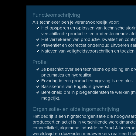
Functieomschrijving
Als technieker ben je verantwoordelijk voor:
Het opsporen en oplossen van technische storing
verschillende productie- en ondersteunende afd
Het verzekeren van productie, kwaliteit en continu
Preventief en correctief onderhoud uitvoeren aan 
Naleven van veiligheidsvoorschriften en toezien 
Profiel
Je beschikt over een technische opleiding en bred
pneumatica en hydraulica.
Ervaring in een productieomgeving is een plus.
Basiskennis van Engels is gewenst.
Bereidheid om in ploegendiensten te werken (mo
mogelijk).
Organisatie- en afdelingomschrijving
Het bedrijf is een hightechorganisatie die hoogwaa
produceert en actief is in verschillende wereldmarkt
connectiviteit, algemene industrie en food & bevera
wereldwijd en duizenden medewerkers realiseert het 