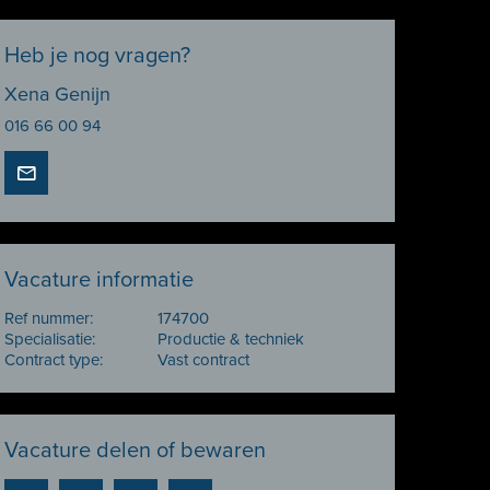
Heb je nog vragen?
Xena Genijn
016 66 00 94
Vacature informatie
Ref nummer:
174700
Specialisatie:
Productie & techniek
Contract type:
Vast contract
Vacature delen of bewaren