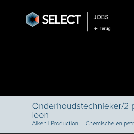
JOBS
Terug
Onderhoudstechnieker/2 
loon
Alken
I
Production
I
Chemische en petr