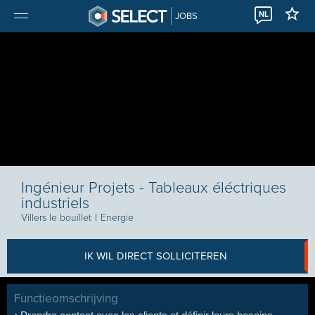
NL
JOBS
Ingénieur Projets - Tableaux éléctriques
industriels
Villers le bouillet
I
Energie
IK WIL DIRECT SOLLICITEREN
Functieomschrijving