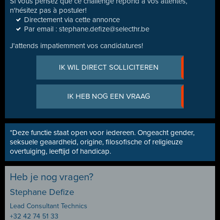
Si vous pensez que ce challenge répond à vos attentes,
n'hésitez pas à postuler!
Directement via cette annonce
Par email : stephane.defize@selecthr.be
J'attends impatiemment vos candidatures!
IK WIL DIRECT SOLLICITEREN
IK HEB NOG EEN VRAAG
*Deze functie staat open voor iedereen. Ongeacht gender,
seksuele geaardheid, origine, filosofische of religieuze
overtuiging, leeftijd of handicap.
Heb je nog vragen?
Stephane Defize
Lead Consultant Technics
+32 42 74 51 33