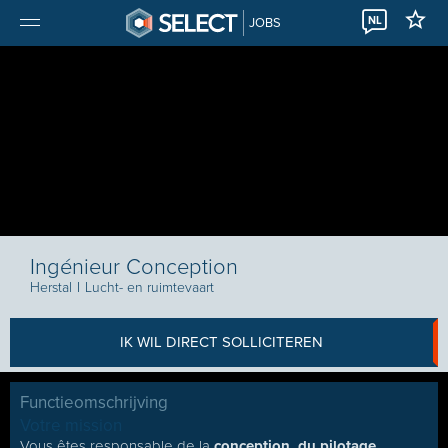
NL
JOBS
Ingénieur Conception
Herstal
I
Lucht- en ruimtevaart
IK WIL DIRECT SOLLICITEREN
Functieomschrijving
Votre mission
Vous êtes responsable de la
conception, du pilotage