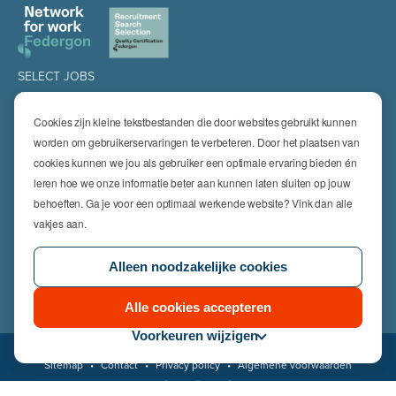
SELECT JOBS
Jobs
Spontaan solliciteren
Cookies zijn kleine tekstbestanden die door websites gebruikt kunnen
Job alert
worden om gebruikerservaringen te verbeteren. Door het plaatsen van
cookies kunnen we jou als gebruiker een optimale ervaring bieden én
SPECIALISATIES
leren hoe we onze informatie beter aan kunnen laten sluiten op jouw
Technics
High Technics & Engineering
behoeften. Ga je voor een optimaal werkende website? Vink dan alle
Logistics
vakjes aan.
Finance & Insurance
Office
Alleen noodzakelijke cookies
Sales & Marketing
HR & Legal
Life Sciences
Alle cookies accepteren
Voorkeuren wijzigen
© 2026 Select Jobs
Sitemap
•
Contact
•
Privacy policy
•
Algemene voorwaarden