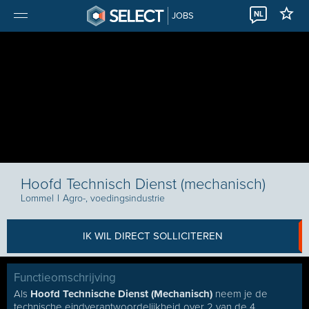
NL
JOBS
Hoofd Technisch Dienst (mechanisch)
Lommel
I
Agro-, voedingsindustrie
IK WIL DIRECT SOLLICITEREN
Functieomschrijving
Als
Hoofd Technische Dienst (Mechanisch)
neem je de
technische eindverantwoordelijkheid over 2 van de 4