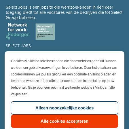
Select Jobs is een jobsite die werkzoekenden in één keer
toegang biedt tot alle vacatures van de bedrijven die tot Select
Group behoren.
SELECT JOBS
Jobs
Spontaan solliciteren
Cookies zijn kleine tekstbestanden die door websites gebruikt kunnen
Job alert
worden om gebruikerservaringen te verbeteren. Door het plaatsen van
cookies kunnen we jou als gebruiker een optimale ervaring bieden én
SPECIALISATIES
leren hoe we onze informatie beter aan kunnen laten sluiten op jouw
Technics
High Technics & Engineering
behoeften. Ga je voor een optimaal werkende website? Vink dan alle
Logistics
vakjes aan.
Finance & Insurance
Office
Alleen noodzakelijke cookies
Sales & Marketing
HR & Legal
Life Sciences
Alle cookies accepteren