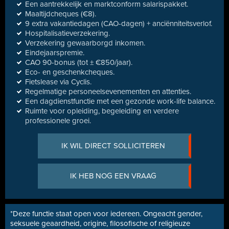
Een aantrekkelijk en marktconform salarispakket.
Maaltijdcheques (€8).
9 extra vakantiedagen (CAO-dagen) + anciënniteitsverlof.
Hospitalisatieverzekering.
Verzekering gewaarborgd inkomen.
Eindejaarspremie.
CAO 90-bonus (tot ± €850/jaar).
Eco- en geschenkcheques.
Fietslease via Cyclis.
Regelmatige personeelsevenementen en attenties.
Een dagdienstfunctie met een gezonde work-life balance.
Ruimte voor opleiding, begeleiding en verdere
professionele groei.
IK WIL DIRECT SOLLICITEREN
IK HEB NOG EEN VRAAG
*Deze functie staat open voor iedereen. Ongeacht gender,
seksuele geaardheid, origine, filosofische of religieuze