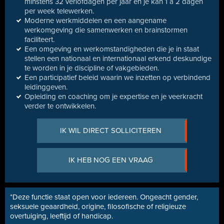
minstens 32 verlofdagen per jaar en je kan 1 à 2 dagen
per week telewerken.
Moderne werkmiddelen en een aangename
werkomgeving die samenwerken en brainstormen
faciliteert.
Een omgeving en werkomstandigheden die je in staat
stellen een nationaal en internationaal erkend deskundige
te worden in je discipline of vakgebieden.
Een participatief beleid waarin we inzetten op verbindend
leidinggeven.
Opleiding en coaching om je expertise en je veerkracht
verder te ontwikkelen.
IK WIL DIRECT SOLLICITEREN
IK HEB NOG EEN VRAAG
*Deze functie staat open voor iedereen. Ongeacht gender,
seksuele geaardheid, origine, filosofische of religieuze
overtuiging, leeftijd of handicap.