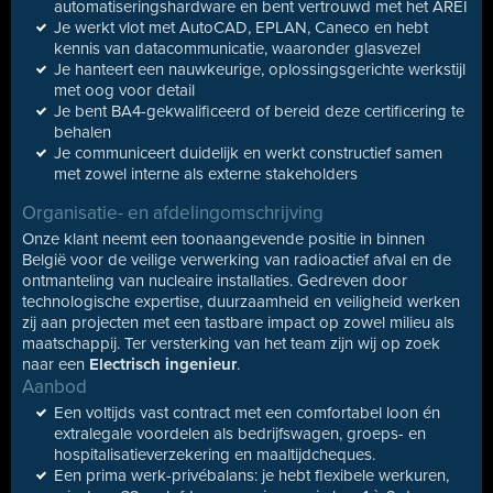
automatiseringshardware en bent vertrouwd met het AREI
Je werkt vlot met AutoCAD, EPLAN, Caneco en hebt
kennis van datacommunicatie, waaronder glasvezel
Je hanteert een nauwkeurige, oplossingsgerichte werkstijl
met oog voor detail
Je bent BA4-gekwalificeerd of bereid deze certificering te
behalen
Je communiceert duidelijk en werkt constructief samen
met zowel interne als externe stakeholders
Organisatie- en afdelingomschrijving
Onze klant neemt een toonaangevende positie in binnen
België voor de veilige verwerking van radioactief afval en de
ontmanteling van nucleaire installaties. Gedreven door
technologische expertise, duurzaamheid en veiligheid werken
zij aan projecten met een tastbare impact op zowel milieu als
maatschappij. Ter versterking van het team zijn wij op zoek
naar een
Electrisch ingenieur
.
Aanbod
Een voltijds vast contract met een comfortabel loon én
extralegale voordelen als bedrijfswagen, groeps- en
hospitalisatieverzekering en maaltijdcheques.
Een prima werk-privébalans: je hebt flexibele werkuren,