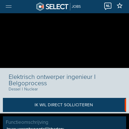
NL
JOBS
Elektrisch ontwerper ingenieur I
Belgoprocess
Dessel
I
Nuclear
IK WIL DIRECT SOLLICITEREN
Functieomschrijving