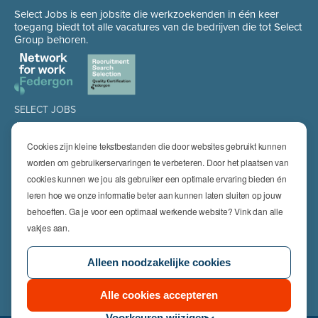
Select Jobs is een jobsite die werkzoekenden in één keer
toegang biedt tot alle vacatures van de bedrijven die tot Select
Group behoren.
SELECT JOBS
Jobs
Spontaan solliciteren
Cookies zijn kleine tekstbestanden die door websites gebruikt kunnen
Job alert
worden om gebruikerservaringen te verbeteren. Door het plaatsen van
cookies kunnen we jou als gebruiker een optimale ervaring bieden én
SPECIALISATIES
leren hoe we onze informatie beter aan kunnen laten sluiten op jouw
Technics
High Technics & Engineering
behoeften. Ga je voor een optimaal werkende website? Vink dan alle
Logistics
vakjes aan.
Finance & Insurance
Office
Alleen noodzakelijke cookies
Sales & Marketing
HR & Legal
Life Sciences
Alle cookies accepteren
Voorkeuren wijzigen