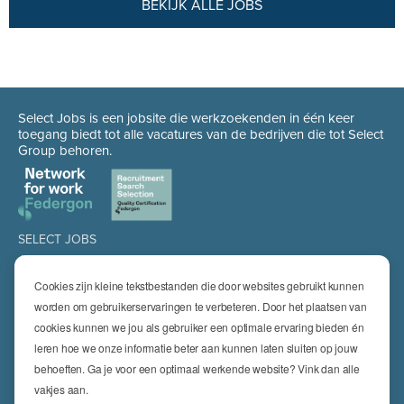
BEKIJK ALLE JOBS
Select Jobs is een jobsite die werkzoekenden in één keer
toegang biedt tot alle vacatures van de bedrijven die tot Select
Group behoren.
SELECT JOBS
Jobs
Spontaan solliciteren
Cookies zijn kleine tekstbestanden die door websites gebruikt kunnen
Job alert
worden om gebruikerservaringen te verbeteren. Door het plaatsen van
cookies kunnen we jou als gebruiker een optimale ervaring bieden én
SPECIALISATIES
leren hoe we onze informatie beter aan kunnen laten sluiten op jouw
Technics
High Technics & Engineering
behoeften. Ga je voor een optimaal werkende website? Vink dan alle
Logistics
vakjes aan.
Finance & Insurance