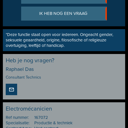
IK HEB NOG EEN VRAAG
*Deze functie staat open voor iedereen. Ongeacht gender,
seksuele geaardheid, origine, filosofische of religieuze
overtuiging, leeftijd of handicap.
Heb je nog vragen?
Raphael Das
Consultant Technics
Electromécanicien
Ref nummer:
167072
Specialisatie:
Productie & techniek