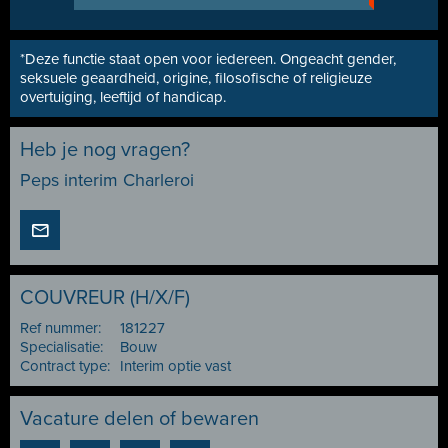
*Deze functie staat open voor iedereen. Ongeacht gender,
seksuele geaardheid, origine, filosofische of religieuze
overtuiging, leeftijd of handicap.
Heb je nog vragen?
Peps interim Charleroi
COUVREUR (H/X/F)
Ref nummer:
181227
Specialisatie:
Bouw
Contract type:
Interim optie vast
Vacature delen of bewaren