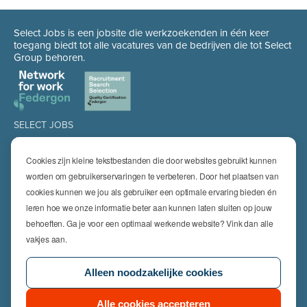
Select Jobs is een jobsite die werkzoekenden in één keer
toegang biedt tot alle vacatures van de bedrijven die tot Select
Group behoren.
SELECT JOBS
Jobs
Spontaan solliciteren
Cookies zijn kleine tekstbestanden die door websites gebruikt kunnen
Job alert
worden om gebruikerservaringen te verbeteren. Door het plaatsen van
cookies kunnen we jou als gebruiker een optimale ervaring bieden én
SPECIALISATIES
leren hoe we onze informatie beter aan kunnen laten sluiten op jouw
Technics
High Technics & Engineering
behoeften. Ga je voor een optimaal werkende website? Vink dan alle
Logistics
vakjes aan.
Finance & Insurance
Office
Alleen noodzakelijke cookies
Sales & Marketing
HR & Legal
Life Sciences
Alle cookies accepteren