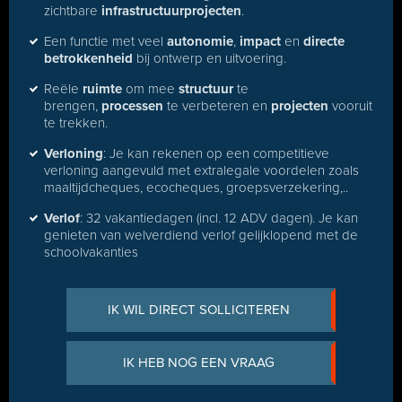
zichtbare
infrastructuurprojecten
.
Een functie met veel
autonomie
,
impact
en
directe
betrokkenheid
bij ontwerp en uitvoering.
Reële
ruimte
om mee
structuur
te
brengen,
processen
te verbeteren en
projecten
vooruit
te trekken.
Verloning
: Je kan rekenen op een competitieve
verloning aangevuld met extralegale voordelen zoals
maaltijdcheques, ecocheques, groepsverzekering,..
Verlof
: 32 vakantiedagen (incl. 12 ADV dagen). Je kan
genieten van welverdiend verlof gelijklopend met de
schoolvakanties
IK WIL DIRECT SOLLICITEREN
IK HEB NOG EEN VRAAG