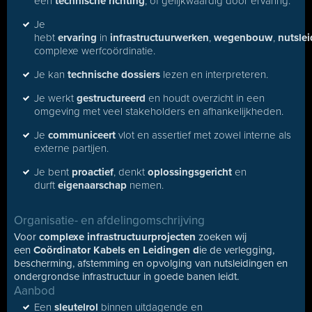
een
technische richting
, of gelijkwaardig door ervaring.
Je
hebt
ervaring
in
infrastructuurwerken
,
wegenbouw
,
nutsle
complexe werfcoördinatie.
Je kan
technische dossiers
lezen en interpreteren.
Je werkt
gestructureerd
en houdt overzicht in een
omgeving met veel stakeholders en afhankelijkheden.
Je
communiceert
vlot en assertief met zowel interne als
externe partijen.
Je bent
proactief
, denkt
oplossingsgericht
en
durft
eigenaarschap
nemen.
Organisatie- en afdelingomschrijving
Voor
complexe infrastructuurprojecten
zoeken wij
een
Coördinator Kabels en Leidingen
d
ie de verlegging,
bescherming, afstemming en opvolging van nutsleidingen en
ondergrondse infrastructuur in goede banen leidt.
Aanbod
Een
sleutelrol
binnen uitdagende en