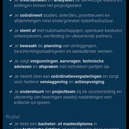
Je
inventariseert
en
analyseert
de aanwezige kabels en
leidingen binnen het projectgebied.
Je
coördineert
studies, detecties, proefsleuven en
afstemmingen rond ondergrondse nutsinfrastructuur.
Je
stemt af
met nutsmaatschappijen, openbare besturen,
ontwerpteams, werfleiding en uitvoerende partners.
Je
bewaakt
de
planning
van verleggingen,
beschermingsmaatregelen en aansluitende werken.
Je volgt
vergunningen
,
aanvragen
,
technische
adviezen
en
afspraken
met betrokken partijen op.
Je neemt deel aan
coördinatievergaderingen
en zorgt
voor heldere
verslaggeving
en
actieopvolging
.
Je
ondersteunt
het
projectteam
bij de voorbereiding en
uitvoering van faseringen waarbij nutsleidingen een
kritische rol spelen.
Profiel
Je hebt een
bachelor- of masterdiploma
in