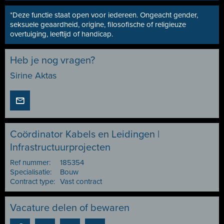
*Deze functie staat open voor iedereen. Ongeacht gender,
seksuele geaardheid, origine, filosofische of religieuze
overtuiging, leeftijd of handicap.
Heb je nog vragen?
Sirine Aktas
Coördinator Kabels en Leidingen |
Infrastructuurprojecten
Ref nummer:
185354
Specialisatie:
Bouw
Contract type:
Vast contract
Vacature delen of bewaren