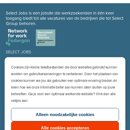
Select Jobs is een jobsite die werkzoekenden in één keer
toegang biedt tot alle vacatures van de bedrijven die tot Select
Group behoren.
SELECT JOBS
Jobs
Spontaan solliciteren
Cookies zijn kleine tekstbestanden die door websites gebruikt kunnen
Job alert
worden om gebruikerservaringen te verbeteren. Door het plaatsen van
cookies kunnen we jou als gebruiker een optimale ervaring bieden én
SPECIALISATIES
leren hoe we onze informatie beter aan kunnen laten sluiten op jouw
Technics
High Technics & Engineering
behoeften. Ga je voor een optimaal werkende website? Vink dan alle
Logistics
vakjes aan.
Finance & Insurance
Office
Alleen noodzakelijke cookies
Sales & Marketing
HR & Legal
Life Sciences
Alle cookies accepteren