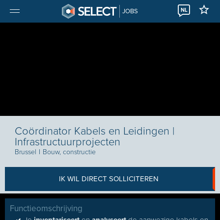
NL
JOBS
Coördinator Kabels en Leidingen |
Infrastructuurprojecten
Brussel
I
Bouw, constructie
IK WIL DIRECT SOLLICITEREN
Functieomschrijving