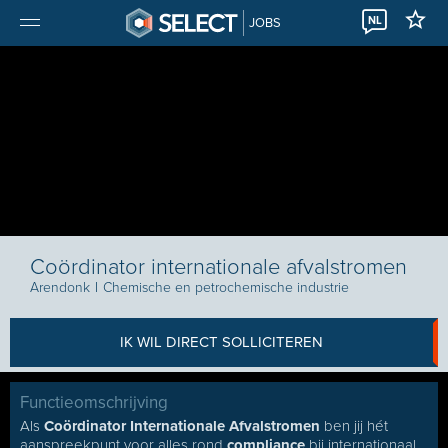
NL
JOBS
Coördinator internationale afvalstromen
Arendonk
I
Chemische en petrochemische industrie
IK WIL DIRECT SOLLICITEREN
Functieomschrijving
Als
Coördinator Internationale Afvalstromen
ben jij hét
aanspreekpunt voor alles rond
compliance
bij internationaal