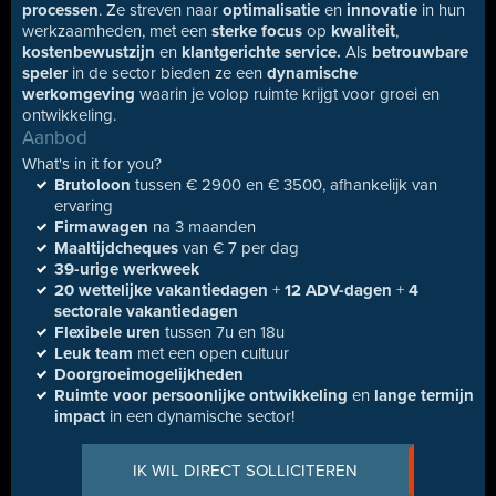
processen
. Ze streven naar
optimalisatie
en
innovatie
in hun
werkzaamheden, met een
sterke focus
op
kwaliteit
,
kostenbewustzijn
en
klantgerichte service.
Als
betrouwbare
speler
in de sector bieden ze een
dynamische
werkomgeving
waarin je volop ruimte krijgt voor groei en
ontwikkeling.
Aanbod
What's in it for you?
Brutoloon
tussen € 2900 en € 3500, afhankelijk van
ervaring
Firmawagen
na 3 maanden
Maaltijdcheques
van € 7 per dag
39-urige werkweek
20 wettelijke vakantiedagen
+
12 ADV-dagen
+
4
sectorale vakantiedagen
Flexibele uren
tussen 7u en 18u
Leuk team
met een open cultuur
Doorgroeimogelijkheden
Ruimte voor persoonlijke ontwikkeling
en
lange termijn
impact
in een dynamische sector!
IK WIL DIRECT SOLLICITEREN