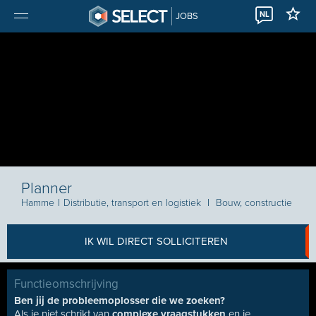
NL
JOBS
Planner
Hamme
I
Distributie, transport en logistiek
I
Bouw, constructie
IK WIL DIRECT SOLLICITEREN
Functieomschrijving
Ben jij de probleemoplosser die we zoeken?
Als je niet schrikt van
complexe vraagstukken
en je