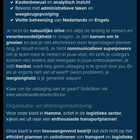
Kostenbewust
en
analytisch inzicht
Bekend met
administratieve taken
en
weegbrugopvolging
Vlotte beheersing
van
Nederlands
en
Engels
Je hebt de
natuurlijke drive
om altijd de leiding te nemen en
verantwoordelijkheid
te dragen. Je ziet
kansen om te
groeien
en laat je niet afschrikken door tegenslagen (sterker
nog, je houdt ervan!). Je hebt
communicatieve superpowers
om je team mee te nemen in jouw visie, en zelfs je collega’s
kunnen niet anders dan meegaan in jouw enthousiasme! Je
blijft
flexibel
, want hey, geen uitdaging is te groot voor jou. En
als je ergens niet van af weet? Geen probleem, je
leergierigheid
is je geheime wapen!
Klaar om de uitdaging aan te gaan? Solliciteer via
elke.vandewalle@selecthr.be
Organisatie- en afdelingomschrijving
Voor onze klant in
Hamme
, actief in de
logistieke sector
,
kijken we uit naar een
enthousiaste transportplanner
!
Onze klant is een
toonaangevend bedrijf
dat zich richt op het
efficiënt plannen
en
coördineren
van
transport
en
logistieke