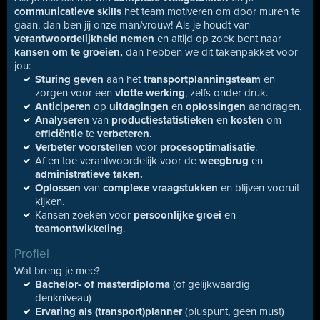
communicatieve skills
het team motiveren om door muren te
gaan, dan ben jij onze man/vrouw! Als je houdt van
verantwoordelijkheid nemen
en altijd op zoek bent naar
kansen om te groeien,
dan hebben we dit takenpakket voor
jou:
Sturing geven
aan het
transportplanningsteam
en
zorgen voor een
vlotte werking
, zelfs onder druk.
Anticiperen
op
uitdagingen
en
oplossingen
aandragen.
Analyseren
van
productiestatistieken
en
kosten
om
efficiëntie
te
verbeteren
.
Verbeter voorstellen
voor
procesoptimalisatie
.
Af en toe verantwoordelijk voor de
weegbrug
en
administratieve taken.
Oplossen
van
complexe vraagstukken
en blijven vooruit
kijken.
Kansen zoeken voor
persoonlijke groei
en
teamontwikkeling
.
Profiel
Wat breng je mee?
Bachelor- of masterdiploma
(of gelijkwaardig
denkniveau)
Ervaring als (transport)planner
(pluspunt, geen must)