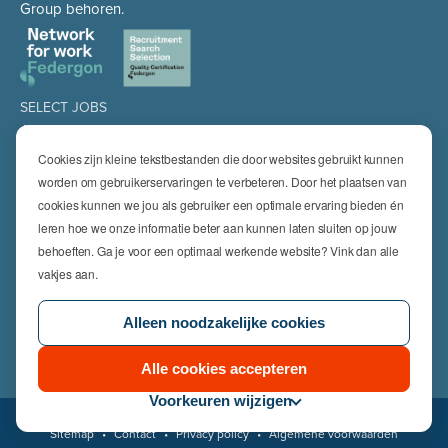
Group behoren.
SELECT JOBS
Jobs
Spontaan solliciteren
Cookies zijn kleine tekstbestanden die door websites gebruikt kunnen
Job alert
worden om gebruikerservaringen te verbeteren. Door het plaatsen van
cookies kunnen we jou als gebruiker een optimale ervaring bieden én
SPECIALISATIES
leren hoe we onze informatie beter aan kunnen laten sluiten op jouw
Technics
High Technics & Engineering
behoeften. Ga je voor een optimaal werkende website? Vink dan alle
Logistics
vakjes aan.
Finance & Insurance
Office
Alleen noodzakelijke cookies
Sales & Marketing
HR & Legal
Life Sciences
Alle cookies accepteren
Voorkeuren wijzigen
© 2026 Select Jobs
Sitemap
•
Contact
•
Privacy policy
•
Algemene voorwaarden