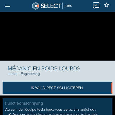
NL
JOBS
MÉCANICIEN POIDS LOURDS
Jumet
I
Engineering
IK WIL DIRECT SOLLICITEREN
Functieomschrijving
Au sein de l'équipe technique, vous serez chargé(e) de :
Assurer la maintenance préventive et corrective des