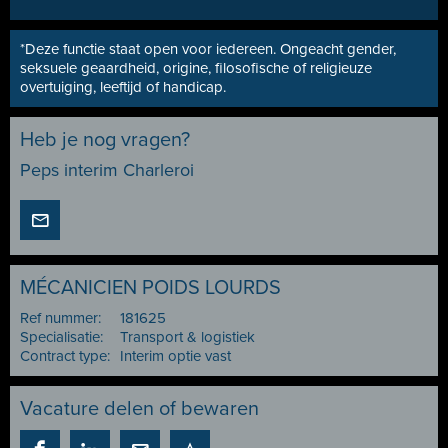
*Deze functie staat open voor iedereen. Ongeacht gender,
seksuele geaardheid, origine, filosofische of religieuze
overtuiging, leeftijd of handicap.
Heb je nog vragen?
Peps interim Charleroi
MÉCANICIEN POIDS LOURDS
Ref nummer:
181625
Specialisatie:
Transport & logistiek
Contract type:
Interim optie vast
Vacature delen of bewaren