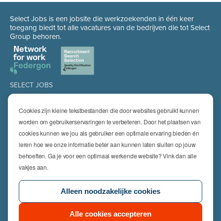
Select Jobs is een jobsite die werkzoekenden in één keer
toegang biedt tot alle vacatures van de bedrijven die tot Select
Group behoren.
SELECT JOBS
Jobs
Spontaan solliciteren
Cookies zijn kleine tekstbestanden die door websites gebruikt kunnen
Job alert
worden om gebruikerservaringen te verbeteren. Door het plaatsen van
cookies kunnen we jou als gebruiker een optimale ervaring bieden én
SPECIALISATIES
leren hoe we onze informatie beter aan kunnen laten sluiten op jouw
Technics
High Technics & Engineering
behoeften. Ga je voor een optimaal werkende website? Vink dan alle
Logistics
vakjes aan.
Finance & Insurance
Office
Alleen noodzakelijke cookies
Sales & Marketing
HR & Legal
Life Sciences
Alle cookies accepteren