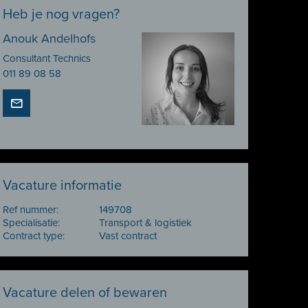
Heb je nog vragen?
Anouk Andelhofs
Consultant Technics
011 89 08 58
Vacature informatie
Ref nummer:
149708
Specialisatie:
Transport & logistiek
Contract type:
Vast contract
Vacature delen of bewaren