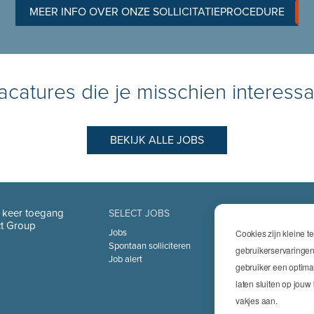
MEER INFO OVER ONZE SOLLICITATIEPROCEDURE
catures die je misschien interessa
BEKIJK ALLE JOBS
n keer toegang
SELECT JOBS
SPECIALIS
ect Group
Jobs
Cookies zijn kleine 
Technics
Spontaan solliciteren
High Techni
gebruikerservaringen
Job alert
Logistics
gebruiker een optima
Finance & I
laten sluiten op jou
Office
Sales & Mar
vakjes aan.
HR & Legal