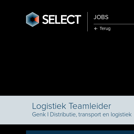
JOBS
Terug
Logistiek Teamleider
Genk
I
Distributie, transport en logistiek