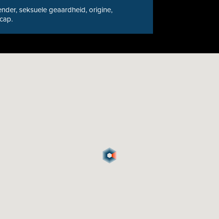
nder, seksuele geaardheid, origine,
icap.