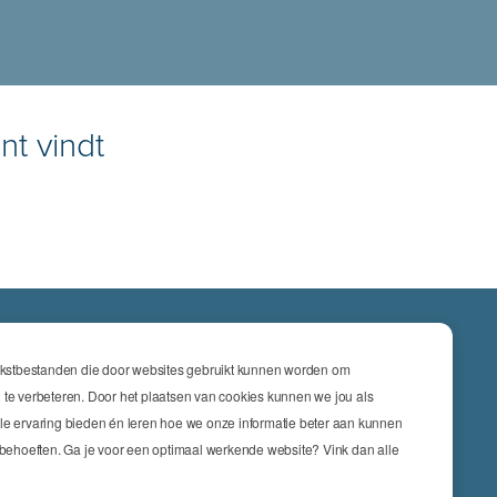
nt vindt
ATIES
tekstbestanden die door websites gebruikt kunnen worden om
cs & Engineering
 te verbeteren. Door het plaatsen van cookies kunnen we jou als
le ervaring bieden én leren hoe we onze informatie beter aan kunnen
nsurance
w behoeften. Ga je voor een optimaal werkende website? Vink dan alle
keting