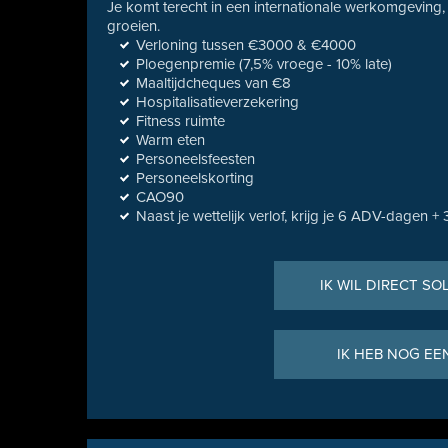
Je komt terecht in een internationale werkomgeving
groeien.
Verloning tussen €3000 & €4000
Ploegenpremie (7,5% vroege - 10% late)
Maaltijdcheques van €8
Hospitalisatieverzekering
Fitness ruimte
Warm eten
Personeelsfeesten
Personeelskorting
CAO90
Naast je wettelijk verlof, krijg je 6 ADV-dagen +
IK WIL DIRECT SO
IK HEB NOG EE