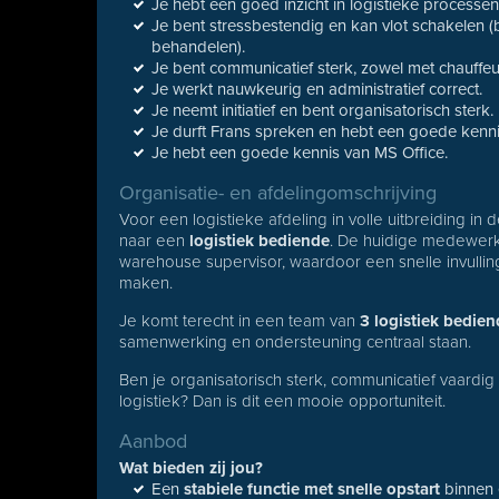
Je hebt een goed inzicht in logistieke processen;
Je bent stressbestendig en kan vlot schakelen (
behandelen).
Je bent communicatief sterk, zowel met chauffeur
Je werkt nauwkeurig en administratief correct.
Je neemt initiatief en bent organisatorisch sterk.
Je durft Frans spreken en hebt een goede kenni
Je hebt een goede kennis van MS Office.
Organisatie- en afdelingomschrijving
Voor een logistieke afdeling in volle uitbreiding in 
naar een
logistiek bediende
. De huidige medewerke
warehouse supervisor, waardoor een snelle invullin
maken.
Je komt terecht in een team van
3 logistiek bedie
samenwerking en ondersteuning centraal staan.
Ben je organisatorisch sterk, communicatief vaardig
logistiek? Dan is dit een mooie opportuniteit.
Aanbod
Wat bieden zij jou?
Een
stabiele functie met snelle opstart
binnen 