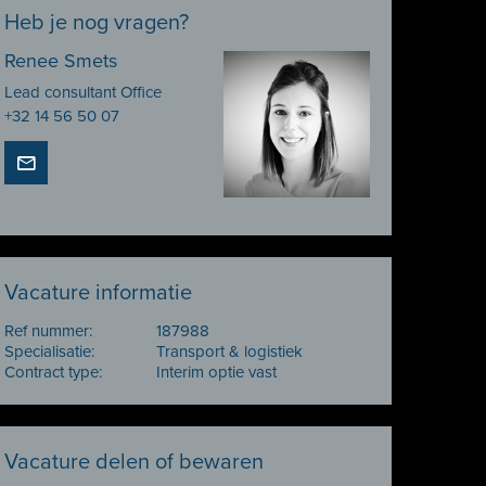
Heb je nog vragen?
Renee Smets
Lead consultant Office
+32 14 56 50 07
Vacature informatie
Ref nummer:
187988
Specialisatie:
Transport & logistiek
Contract type:
Interim optie vast
Vacature delen of bewaren