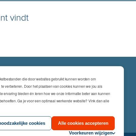
nt vindt
ATIES
tekstbestanden die door websites gebruikt kunnen worden om
cs & Engineering
 te verbeteren. Door het plaatsen van cookies kunnen we jou als
le ervaring bieden én leren hoe we onze informatie beter aan kunnen
nsurance
w behoeften. Ga je voor een optimaal werkende website? Vink dan alle
keting
s
noodzakelijke cookies
Alle cookies accepteren
Voorkeuren wijzigen