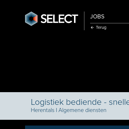
JOBS
Terug
Logistiek bediende - snell
Herentals
I
Algemene diensten