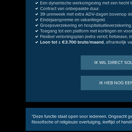
Een dynamische werkomgeving met een hecht 
Contract van onbepaalde duur.
39-urenweek met extra ADV-dagen bovenop de 
Eindejaarspremie en vakantiegeld.
Groepsverzekering en hospitalisatieverzekering
Toegang tot een platform met kortingen en voor
Flexibel verloningsplan (extra verlof, fietslease, 
Loon tot ± €3.700 bruto/maand
, afhankelijk v
IK WIL DIRECT SO
IK HEB NOG EE
*Deze functie staat open voor iedereen. Ongeacht ge
filosofische of religieuze overtuiging, leeftijd of hand