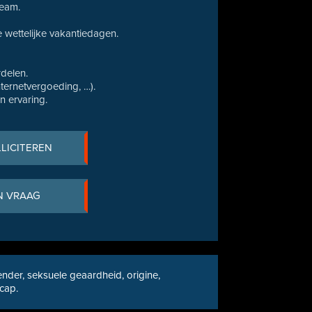
team.
wettelijke vakantiedagen.
.
delen.
internetvergoeding, …).
an ervaring.
LLICITEREN
N VRAAG
nder, seksuele geaardheid, origine,
icap.