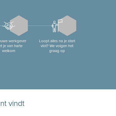
ieuwe werkgever
Loopt alles na je start
t je van harte
vlot? We volgen het
welkom
graag op
nt vindt