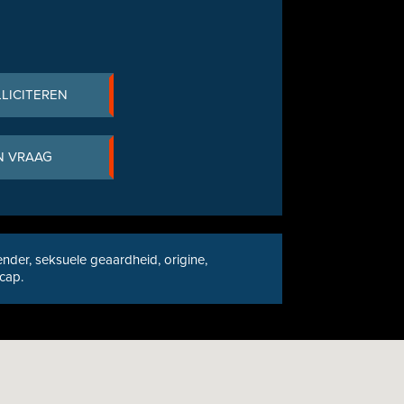
LLICITEREN
N VRAAG
nder, seksuele geaardheid, origine,
icap.