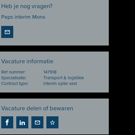
Heb je nog vragen?
Peps interim Mons
Vacature informatie
Ref nummer:
147918
Specialisatie:
Transport & logistiek
Contract type:
Interim optie vast
Vacature delen of bewaren