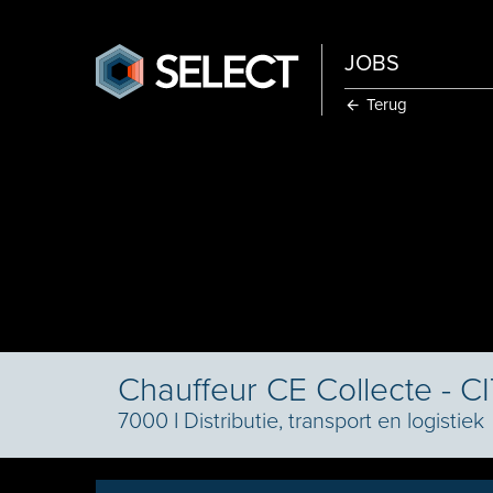
JOBS
Terug
Chauffeur CE Collecte - 
7000
I
Distributie, transport en logistiek