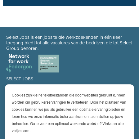
Select Jobs is een jobsite die werkzoekenden in één keer
toegang biedt tot alle vacatures van de bedrijven die tot Select
Group behoren.
SELECT JOBS
Jobs
Spontaan solliciteren
Cookies zijn kleine tekstbestanden die door websites gebruikt kunnen
Job alert
worden om gebruikerservaringen te verbeteren. Door het plaatsen van
cookies kunnen we jou als gebruiker een optimale ervaring bieden én
SPECIALISATIES
leren hoe we onze informatie beter aan kunnen laten sluiten op jouw
Technics
High Technics & Engineering
behoeften. Ga je voor een optimaal werkende website? Vink dan alle
Logistics
vakjes aan.
Finance & Insurance