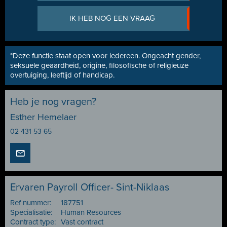
IK HEB NOG EEN VRAAG
*Deze functie staat open voor iedereen. Ongeacht gender,
seksuele geaardheid, origine, filosofische of religieuze
overtuiging, leeftijd of handicap.
Heb je nog vragen?
Esther Hemelaer
02 431 53 65
Ervaren Payroll Officer- Sint-Niklaas
Ref nummer:
187751
Specialisatie:
Human Resources
Contract type:
Vast contract