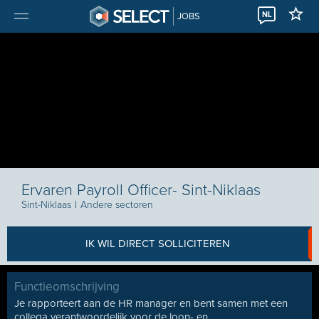
NL
JOBS
Ervaren Payroll Officer- Sint-Niklaas
Sint-Niklaas
I
Andere sectoren
IK WIL DIRECT SOLLICITEREN
Functieomschrijving
Je rapporteert aan de HR manager en bent samen met een
collega verantwoordelijk voor de loon- en